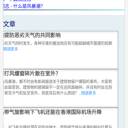
网志 - 什么是风暴潮？
关文章
加提防恶劣天气的共同影响
种恶劣天气同时发生，各种灾害的叠加效应有可能超越城市基建的抵御
。
...閱讀更多
何打风爆窗碎片散在室外？
有台风袭港，都不时会有新闻报道关于建筑物窗户爆裂的事件。大家若
可能会留意到，建筑物的玻璃窗不一定在迎风面破碎，并且有时会见到
碎片甚至冷气机坠至室外。到底背后有什么原因？
...閱讀更多
热带气旋影响下飞机还能在香港国际机场升降
越大，对飞机升降的潜在风险也越大。而热带气旋与香港的相对位置与