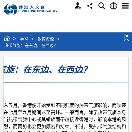
个
语
搜
分
选
人
言
寻
享
单
版
网
站
>
学习
>
教育资源
>
热带气旋：在东边、在西边？
热
气旋：在东边、在西边？
带
气
旋：
月
在
东
踏入五月，香港便开始受到不同强度的热带气旋影响，而吹袭
会在七月至九月期间达至高峰。一般而言，除了热带气旋本身
边、
，当热带气旋中心或其螺旋雨带越接近香港时，影响本港的风
在
猛烈，而雨势也会更加频密和持续。不过，受热带气旋结构和