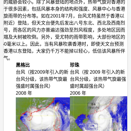
们的威胁会较小。除了风暴登陆的地点外，热带气旋对香港的
决于很多因素，包括风暴本身的结构和强度、风暴中心与香港
螺旋雨带的分布等。如在2001年7月，台风尤特虽然于香港以
尾附近）登陆，但天文台便先后发出八号东北、西北及西南烈
信号，而各区的风力亦普遍达强劲至烈风程度，多处地区因而
倒塌及大树被吹倒。另外，受尤特的雨带影响，大部份地区的
150毫米以上。因此，当有风暴吹袭香港时，即使天文台预测
在香港以东登陆，大家仍千万不能掉以轻心，低估该风暴所伴
天气。
黑格比
珍珠
台风（按2009年引入的新
台风（按 2009 年引入的新
台风分级，该热带气旋最
台风分级，该热带气旋最强
强盛时属强台风）
盛时属超强台风）
2008 年
2006 年