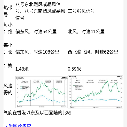
八号东北烈风或暴风信
高热带
号、八号东南烈风或暴风
三号强风信号
信号
信号
高每小
速：维
偏东风，时速54公里
北风，时速41公里
高每小
速：长
偏东风，时速108公里
西北偏北风，时速62公里
潮：鰂
1.43米
0.59米
及风速
录得的
带气旋在香港以东及以西登陆的比较
：
科 - 半圆效应应