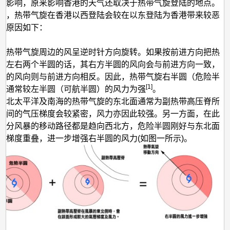
西
的影响，原来影响香港的天气还取决于热带气旋登陆的地点。
下，热带气旋在香港以西登陆会较在以东登陆为香港带来较恶
边？
，原因如下：
，热带气旋周边的风呈逆时针方向旋转。如果按前进方向把热
为左右两个半圆的话，其右方半圆的风向会与前进方向一致，
圆的风向则与前进方向相反。因此，热带气旋右半圆（危险半
[1]
力通常较左半圆（可航半圆）的风力为强
。
西北太平洋及南海的热带气旋的东北面通常为副热带高压脊所
之间的气压梯度会较紧密，风力亦因此较强。另一方面，在此
部分风暴的移动路径都是趋向西北方，危险半圆刚好与东北面
压梯度重叠，进一步增强右半圆的风力(如图一所示)。