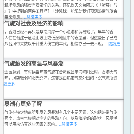
国际机场侧风的强度有着密切的关系。还记得天文台网志《「猪腰」与
滩球」》中提到的两件工具吗？「沙滩球」能帮助我们预测热带气旋会
机场带来侧风。
...閱讀更多
带气旋对社会及经济的影响
今日，香港已经不再只是华南海岸一个小渔港和贸易站了。早年的香
很多人住在僭建于危险山坡上或低漥地区中的寮屋里，但这些日子已成
。强烈台风带来数以千计重大伤亡的年代，相信亦已一去不返。
...閱讀更
带气旋触发的高温与风暴潮
可能会留意到，有时候当热带气旋在台湾或吕宋海峡附近时，香港天气
常闷热，风势微弱和阳光充沛，这都是由热带气旋外围的下沉气流所造
..閱讀更多
风暴潮有更多了解
热带气旋在特定地点所引发的风暴潮有几个主要因素，这包括热带气旋
小及强度、热带气旋相对岸边的移动方向，以及海岸线的形状。风暴潮
通常可以用来仿真这些因素的影响。
...閱讀更多