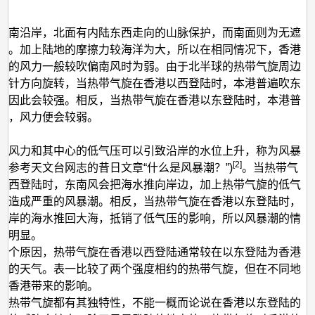
华南沿岸，北面有内陆东西走向的山脉保护，而南面则为无遮
洋。加上陆地的摩擦力较海洋为大，所以在相同情况下，香港
时的风力一般较吹偏南风时为弱。由于北半球的热带气旋周边
时针方向旋转，当热带气旋在香港以西登陆时，本港普遍吹东
力因此会较强。相反，当热带气旋在香港以东登陆时，本港普
风，风力便会较弱。
的风力和其中心的低气压可以引致沿岸的水位上升，称为风暴
[2]
可参考天文台网志的昔日文章“什么是风暴潮？”)
。当热带气
以西登陆时，东南风会把海水推向岸边，加上热带气旋的低气
可造成严重的风暴潮。相反，当热带气旋在香港以东登陆时，
沿岸的海水推回大海，抵销了低气压的影响，所以风暴潮的情
不明显。
三个原因，热带气旋在香港以西登陆通常较在以东登陆为香港
劣的天气。表一比较了两个强度相约的热带气旋，但在不同地
为香港带来的影响。
个热带气旋都有其独特性，不能一概而论说在香港以东登陆的