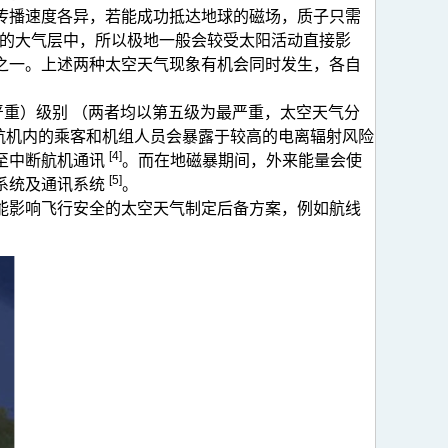
传播速度各异，若能成功抵达地球的磁场，质子只需
带的大气层中，所以极地一般会较受太阳活动直接影
之一。上述两种太空天气现象有机会同时发生，各自
严重）级别 （两者均以第五级为最严重，太空天气分
航机内的乘客和机组人员会暴露于较高的电离辐射风险
[4]
至中断航机通讯
。而在地磁暴期间，外来能量会使
[5]
系统及通讯系统
。
能影响飞行安全的太空天气制定后备方案，例如航线