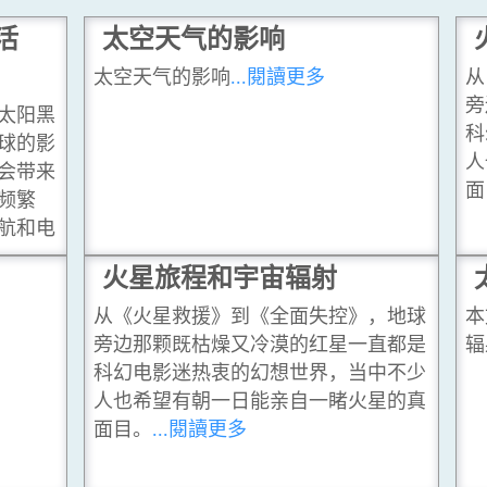
活
太空天气的影响
太空天气的影响
...閱讀更多
从
旁
太阳黑
科
球的影
人
会带来
面
频繁
航和电
火星旅程和宇宙辐射
从《火星救援》到《全面失控》，地球
本
旁边那颗既枯燥又冷漠的红星一直都是
辐
科幻电影迷热衷的幻想世界，当中不少
人也希望有朝一日能亲自一睹火星的真
面目。
...閱讀更多