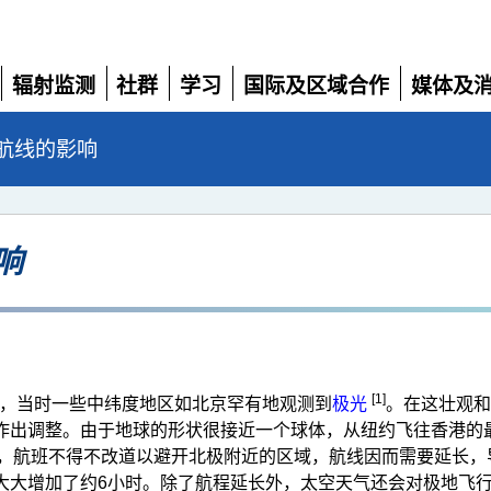
辐射监测
社群
学习
国际及区域合作
媒体及
展
展
展
展
展
开
开
开
开
开
航线的影响
响
[1]
活动，当时一些中纬度地区如北京罕有地观测到
极光
。在这壮观和
作出调整。由于地球的形状很接近一个球体，从纽约飞往香港的
下，航班不得不改道以避开北极附近的区域，航线因而需要延长
大大增加了约6小时。除了航程延长外，太空天气还会对极地飞