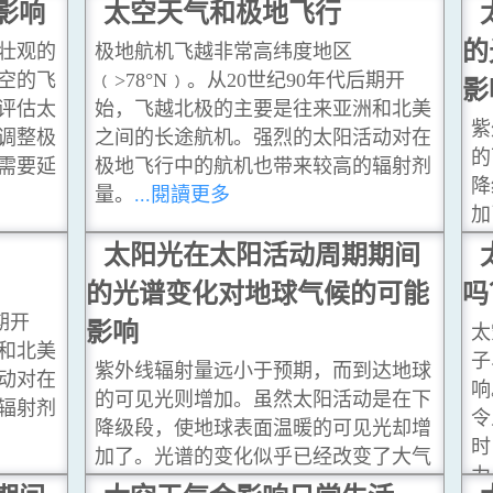
影响
太空天气和极地飞行
的
壮观的
极地航机飞越非常高纬度地区
空的飞
﹙>78°N﹚。从20世纪90年代后期开
影
评估太
始，飞越北极的主要是往来亚洲和北美
紫
调整极
之间的长途航机。强烈的太阳活动对在
的
需要延
极地飞行中的航机也带来较高的辐射剂
降
量。
...閱讀更多
加
层
太阳光在太阳活动周期期间
2
的光谱变化对地球气候的可能
吗
的
期开
影响
了
太
和北美
增
子
紫外线辐射量远小于预期，而到达地球
动对在
响
的可见光则增加。虽然太阳活动是在下
辐射剂
令
降级段，使地球表面温暖的可见光却增
时
加了。光谱的变化似乎已经改变了大气
力
层内的臭氧分布。他们指出在2004-