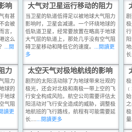
影响
大气对卫星运行移动的阻力
气有甚
当卫星的轨道低得足以被地球大气阻力
剧
不会被
影响时，卫星会减速。一个环绕地球的
极
而言，
低轨道卫星，经常要放置在略高于地球
行
港这么
大气层的轨道上，那处几乎没有空气阻
阳
？
...閱
碍卫星移动和降低它的速度。
...閱讀更
地
多
长.
阻力
太空天气对极地航线的影响
气阻力
剧烈的太阳活动除了为地球带来壮观的
极
地球的
极光，还会对北极和南极一带上空的飞
﹙
于地球
行安全构成风险。航空公司需要评估太
始
空气阻
阳活动对飞行安全造成的威胁，调整极
之
..閱讀更
地航班的飞行路线，航程有可能需要延
极
长....
...閱讀更多
量