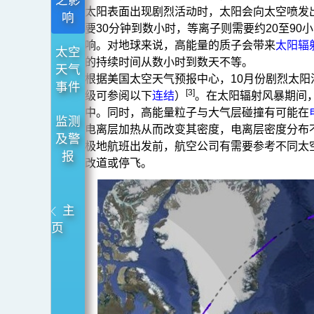
线
太阳表面出现剧烈活动时，太阳会向太空喷发
响
的
要30分钟到数小时，等离子则需要约20至9
影
响。对地球来说，高能量的质子会带来
太阳辐
太空
的持续时间从数小时到数天不等。
响
天气
根据美国太空天气预报中心，10月份剧烈太阳
事件
[3]
级可参阅以下
连结
）
。在太阳辐射风暴期间
中。同时，高能量粒子与大气层碰撞有可能在
监测
电离层加热从而改变其密度，电离层密度分布
及警
极地航班出发前，航空公司有需要参考不同太
报
改道或停飞。
主
页