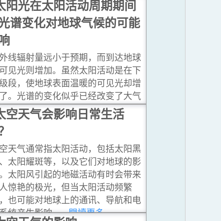
太阳光在太阳活动周期期间
光谱变化对地球气候的可能
响
外线辐射量远小于预期，而到达地球
可见光则增加。虽然太阳活动是在下
级段，使地球表面温暖的可见光却增
了。光谱的变化似乎已经改变了大气
内的臭氧分布。他们指出在2004-
太空天气会影响日常生活
007年期间，在海拔约45公里高空以下
？
平流层﹙也叫同温层﹚臭氧浓度减少
，而在此高度之上的大气臭氧浓度则
空天气通常指太阳活动，包括太阳黑
加。
...閱讀更多
、太阳耀斑等，以及它们对地球的影
。太阳风引起的地磁活动有时会带来
人惊艳的极光，但当太阳活动频繁
，也可能对地球上的通讯、导航和电
系统产生影响。
...閱讀更多