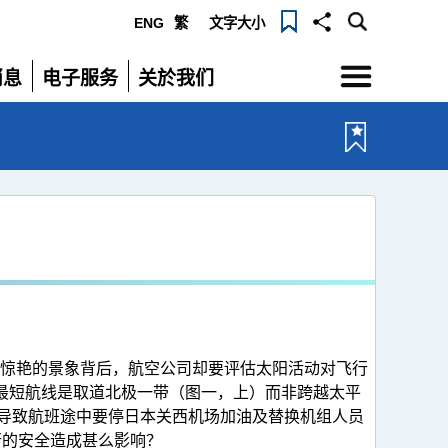
ENG
繁
文字大小
选
消息
电子服务
关於我们
单
展
展
开
开
惊艳的景象背后，航空公司却要评估太阳活动对飞行
最短航线是取道北极一带（图一，上）而非跨越太平
，导致航班途中要停日本关西机场加油及替换机组人员
行的安全造成甚么影响？