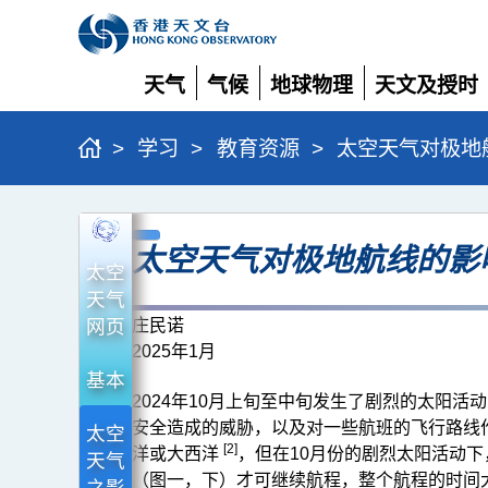
天气
气候
地球物理
天文及授时
展
展
展
展
开
开
开
开
>
学习
>
教育资源
>
太空天气对极地
太
太空天气对极地航线的影
空
太空
天
天气
气
网页
庄民诺
2025年1月
对
基本
极
2024年10月上旬至中旬发生了剧烈的太阳
地
安全造成的威胁，以及对一些航班的飞行路线
太空
[2]
洋或大西洋
，但在10月份的剧烈太阳活动
航
天气
（图一，下）才可继续航程，整个航程的时间
之影