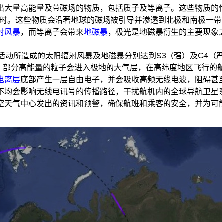
出大量高能量及带磁场的物质，包括质子及等离子。这些物质的
0小时。这些物质会沿著地球的磁场被引导并渗透到北极和南极一
射风暴
，而等离子会带来
地磁暴
，极光是地磁暴衍生的主要现象
活动所造成的太阳辐射风暴及地磁暴分别达到S3（强）及G4（
，部分高能量的粒子会进入极地的大气层，在高纬度地区飞行的
电离层
底部产生一层自由电子，并会吸收高频无线电波，阻碍甚
不均会影响无线电讯号的传播路径，干扰航机内的全球导航卫星
空天气中心发出的资讯和预警，确保航班和乘客的安全，并为可