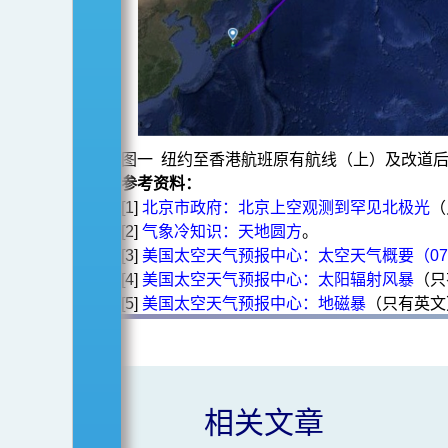
图一 纽约至香港航班原有航线（上）及改道后航线（
参考资料：
[1]
北京市政府：北京上空观测到罕见北极光
（
[2]
气象冷知识：天地圆方
。
[3]
美国太空天气预报中心：太空天气概要（07-13 
[4]
美国太空天气预报中心：太阳辐射风暴
（只
[5]
美国太空天气预报中心：地磁暴
（只有英文
相关文章