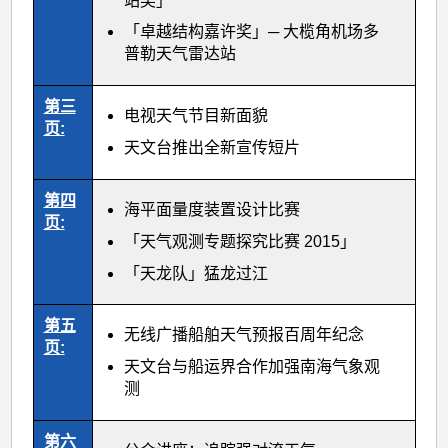
站奖」
「卓越结构嘉许奖」─ 大榄角机场多
普勒天气雷达站
第三
电视天气节目新面貌
页:
天文台推出全新宣传短片
第四
海平面量度装置设计比赛
页:
「天气观测专题探究比赛 2015」
「天龙队」猛龙过江
第五
无线广播船舶天气预报百周年纪念
页:
天文台与船运界合作加强南海气象观
测
第六