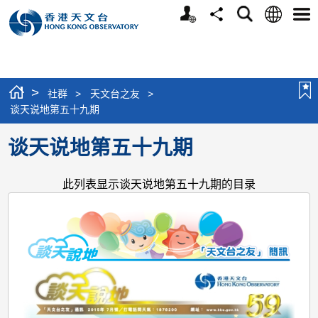
个
语
搜
分
选
人
言
寻
享
单
版
网
站
>
社群
>
天文台之友
>
谈天说地第五十九期
谈天说地第五十九期
此列表显示谈天说地第五十九期的目录