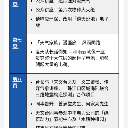
公众讲座：追踪强对流天气
页:
公众讲座：第六次物种大灭绝
请响应环保，改用「谈天说地」电子
版
第七
「天气家族」漫画廊 ─ 风雨同路
页:
度天队长话你知 ─ 积雨云就像一座
贯穿整个大气层的超巨型电池，能够
储起大量的电荷。
第八
台长与「天文台之友」义工聚餐．传
页:
媒气象讲座．「珠江口区域海陆联合
三维地震构造探测」合作项目
同事晋升：曾满堂先生、何家亮先生
天文台同事参观中华电力公司的「绿
倍动力」节能中心及「水耕种植园」