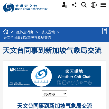
个
语
搜
分
选
人
言
寻
享
单
版
网
站
>
媒体及消息
>
谈天说地
>
天文台同事到新加坡气象局交流
天文台同事到新加坡气象局交流
天文台同事到新加坡气象局交流