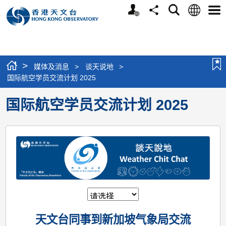
个
语
搜
分
选
人
言
寻
享
单
版
网
站
>
媒体及消息
>
谈天说地
>
国际航空学员交流计划 2025
国际航空学员交流计划 2025
天文台同事到新加坡气象局交流