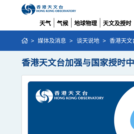
天气
气候
地球物理
天文及授时
展
展
展
展
开
开
开
开
>
媒体及消息
>
谈天说地
>
香港天文
香港天文台加强与国家授时