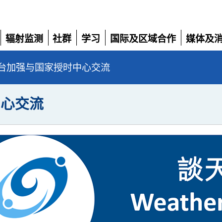
辐射监测
社群
学习
国际及区域合作
媒体及
展
展
展
展
展
开
开
开
开
开
台加强与国家授时中心交流
中心交流