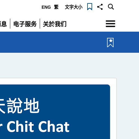
ENG
繁
文字大小
选
消息
电子服务
关於我们
单
展
展
开
开