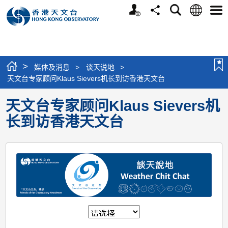
个
语
搜
分
选
人
言
寻
享
单
版
网
站
>
媒体及消息
>
谈天说地
>
天文台专家顾问Klaus Sievers机长到访香港天文台
天文台专家顾问Klaus Sievers机
长到访香港天文台