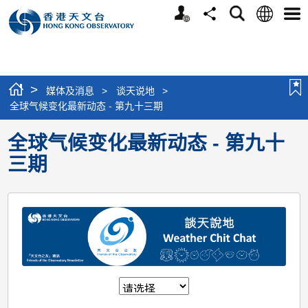
个
语
搜
分
选
人
言
寻
享
单
版
网
站
>
媒体及消息
>
谈天说地
>
全球气候变化最新动态 - 第九十三期
全球气候变化最新动态 - 第九十
三期