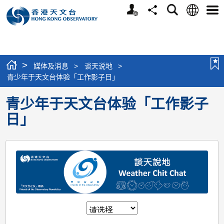
个
语
搜
分
选
人
言
寻
享
单
版
网
站
>
媒体及消息
>
谈天说地
>
青少年于天文台体验「工作影子日」
青少年于天文台体验「工作影子
日」