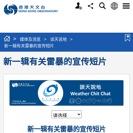
个
语
搜
分
选
人
言
寻
享
单
版
网
站
>
媒体及消息
>
谈天说地
>
新一辑有关雷暴的宣传短片
新一辑有关雷暴的宣传短片
新一辑有关雷暴的宣传短片