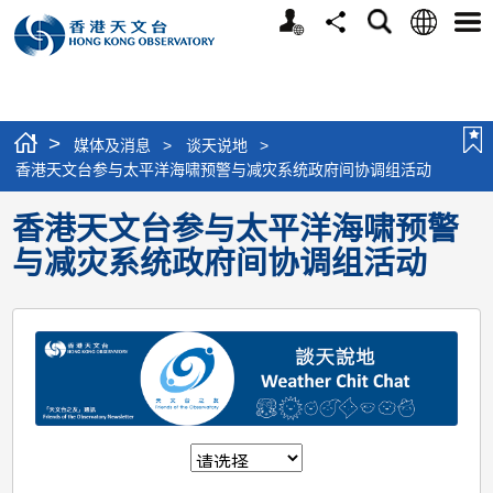
个
语
搜
分
选
人
言
寻
享
单
版
网
站
>
媒体及消息
>
谈天说地
>
香港天文台参与太平洋海啸预警与减灾系统政府间协调组活动
香港天文台参与太平洋海啸预警
与减灾系统政府间协调组活动