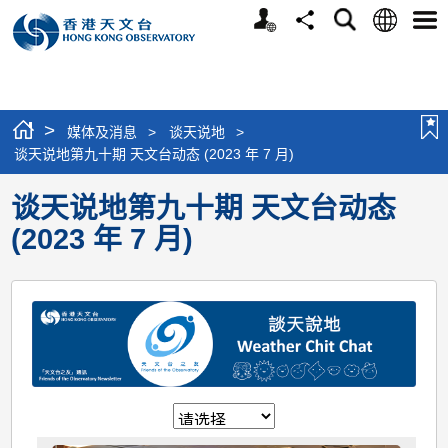
个
语
搜
分
选
人
言
寻
享
单
版
网
站
>
媒体及消息
>
谈天说地
>
谈天说地第九十期 天文台动态 (2023 年 7 月)
谈天说地第九十期 天文台动态
(2023 年 7 月)