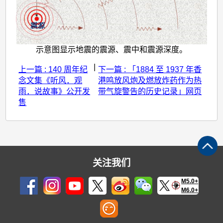
示意图显示地震的震源、震中和震源深度。
|
上一篇 : 140 周年纪
下一篇 : 「1884 至 1937 年香
念文集《听风．观
港鸣放风炮及燃放炸药作为热
雨．说故事》公开发
带气旋警告的历史记录」网页
售
关注我们
M5.0+
M6.0+