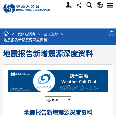
个
语
搜
分
选
人
言
寻
享
单
版
网
站
>
媒体及消息
>
谈天说地
>
地震报告新增震源深度资料
地震报告新增震源深度资料
地震报告新增震源深度资料