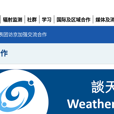
辐射监测
社群
学习
国际及区域合作
媒体及
展
展
展
展
展
开
开
开
开
开
表团访京加强交流合作
合作