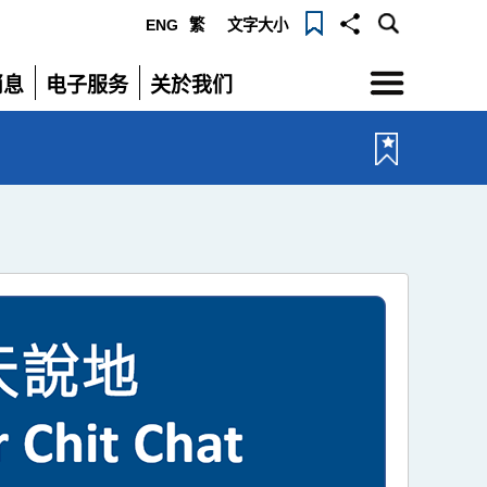
ENG
繁
文字大小
选
消息
电子服务
关於我们
单
展
展
开
开