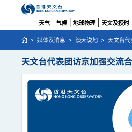
天气
气候
地球物理
天文及授时
展
展
展
展
开
开
开
开
>
媒体及消息
>
谈天说地
>
天文台代
天文台代表团访京加强交流