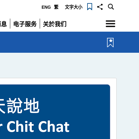
ENG
繁
文字大小
选
消息
电子服务
关於我们
单
展
展
开
开