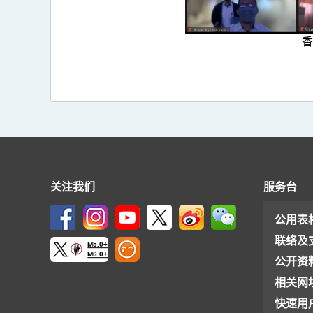
香
关注我们
服务台
公用表
联络及
M5.0+
M6.0+
公开资
相关网
快速用