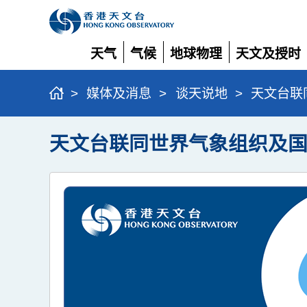
天气
气候
地球物理
天文及授时
展
展
展
展
开
开
开
开
>
媒体及消息
>
谈天说地
>
天文台联
天文台联同世界气象组织及