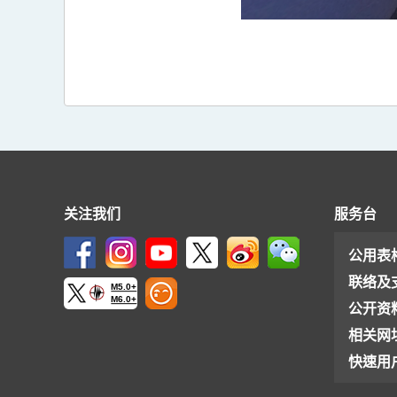
关注我们
服务台
公用表
联络及
M5.0+
M6.0+
公开资
相关网
快速用