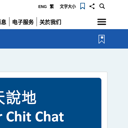
ENG
繁
文字大小
选
消息
电子服务
关於我们
单
展
展
开
开