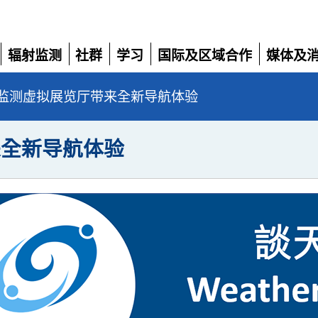
辐射监测
社群
学习
国际及区域合作
媒体及
展
展
展
展
展
开
开
开
开
开
监测虚拟展览厅带来全新导航体验
来全新导航体验