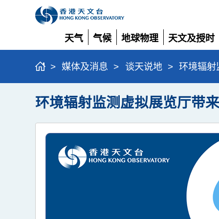
天气
气候
地球物理
天文及授时
展
展
展
展
开
开
开
开
>
媒体及消息
>
谈天说地
>
环境辐射
环境辐射监测虚拟展览厅带