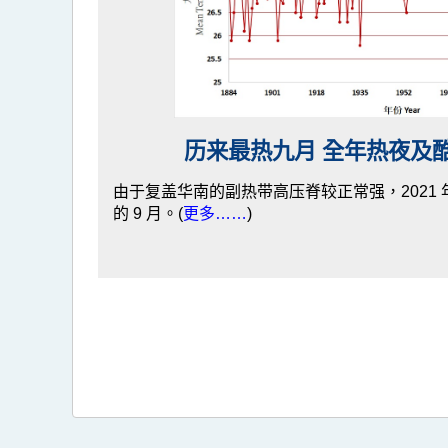
历来最热九月 全年热夜及
由于复盖华南的副热带高压脊较正常强，2021 
的 9 月。(
更多……
)