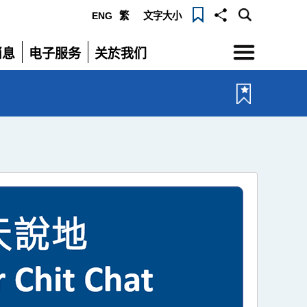
ENG
繁
文字大小
选
消息
电子服务
关於我们
单
展
展
开
开