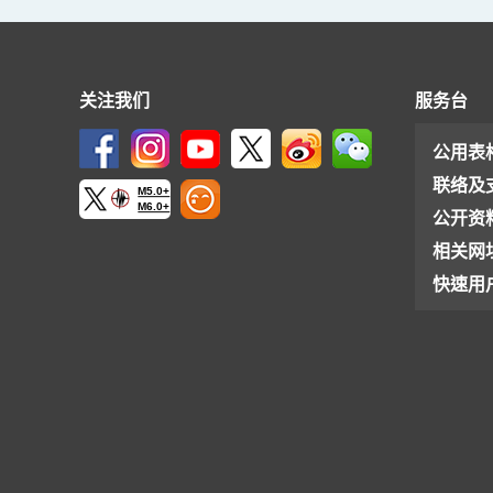
关注我们
服务台
公用表
联络及
M5.0+
M6.0+
公开资
相关网
快速用