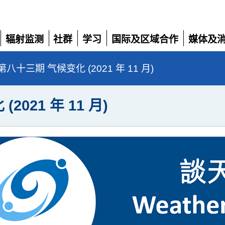
辐射监测
社群
学习
国际及区域合作
媒体及
展
展
展
展
展
开
开
开
开
开
八十三期 气候变化 (2021 年 11 月)
021 年 11 月)