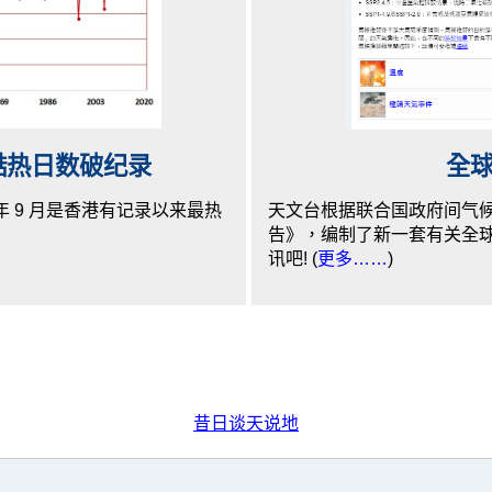
酷热日数破纪录
全
年 9 月是香港有记录以来最热
天文台根据联合国政府间气候变
告》，编制了新一套有关全
讯吧! (
更多……
)
昔日谈天说地