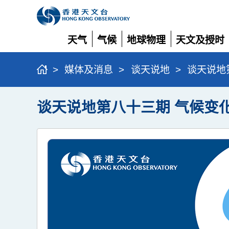
天气
气候
地球物理
天文及授时
展
展
展
展
开
开
开
开
>
媒体及消息
>
谈天说地
>
谈天说地第
谈天说地第八十三期 气候变化 (2