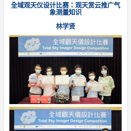
全域观天仪设计比赛：观天赏云推广气
象测量知识
林学贤