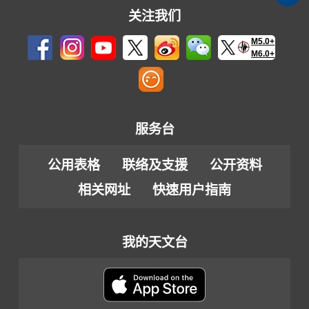
关注我们
M5.0+
M6.0+
服务台
公用表格
联络及支援
公开资料
相关网址
快速用户指南
我的天文台