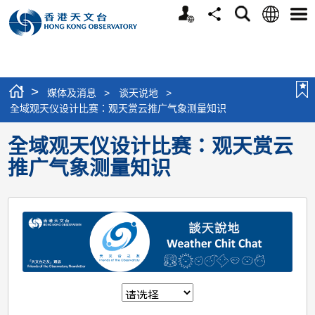
个
语
搜
分
选
人
言
寻
享
单
版
网
站
>
媒体及消息
>
谈天说地
>
全域观天仪设计比赛：观天赏云推广气象测量知识
全域观天仪设计比赛：观天赏云
推广气象测量知识