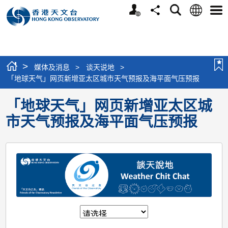
个
语
搜
分
选
人
言
寻
享
单
版
网
站
>
媒体及消息
>
谈天说地
>
「地球天气」网页新增亚太区城市天气预报及海平面气压预报
「地球天气」网页新增亚太区城
市天气预报及海平面气压预报