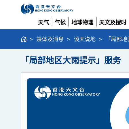
天气
气候
地球物理
天文及授时
展
展
展
展
开
开
开
开
>
媒体及消息
>
谈天说地
>
「局部地
「局部地区大雨提示」服务