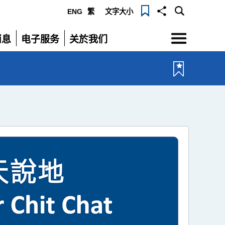
ENG
繁
文字大小
选
消息
电子服务
关於我们
单
展
展
开
开