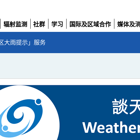
辐射监测
社群
学习
国际及区域合作
媒体及
展
展
展
展
展
开
开
开
开
开
区大雨提示」服务