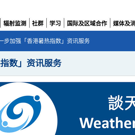
辐射监测
社群
学习
国际及区域合作
媒体及
展
展
展
展
展
开
开
开
开
开
一步加强「香港暑热指数」资讯服务
热指数」资讯服务