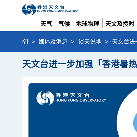
天气
气候
地球物理
天文及授时
展
展
展
展
开
开
开
开
>
媒体及消息
>
谈天说地
>
天文台进
天文台进一步加强「香港暑