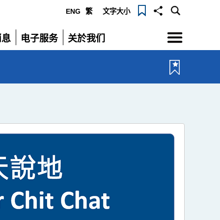
ENG
繁
文字大小
选
消息
电子服务
关於我们
单
展
展
开
开