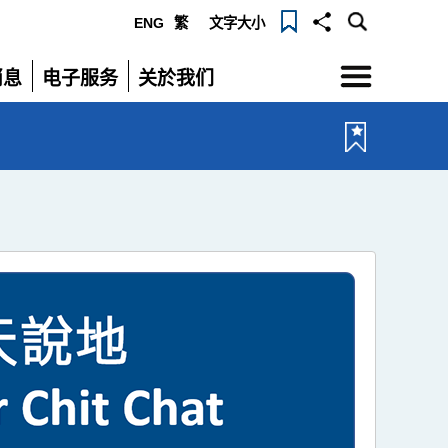
ENG
繁
文字大小
选
消息
电子服务
关於我们
单
展
展
开
开