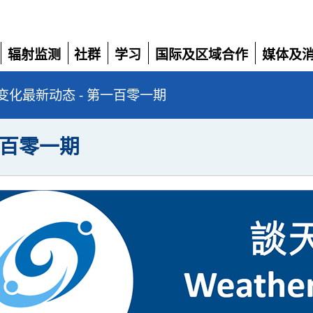
辐射监测
社群
学习
国际及区域合作
媒体及
展
展
展
展
展
开
开
开
开
开
变化最新动态 - 第一百零一期
一百零一期