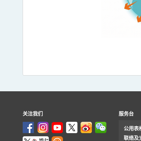
关注我们
服务台
公用表
联络及
M5.0+