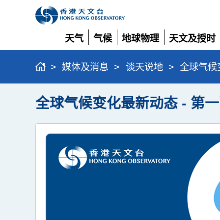
天气
气候
地球物理
天文及授时
展
展
展
展
开
开
开
开
>
媒体及消息
>
谈天说地
>
全球气候
全球气候变化最新动态 - 第