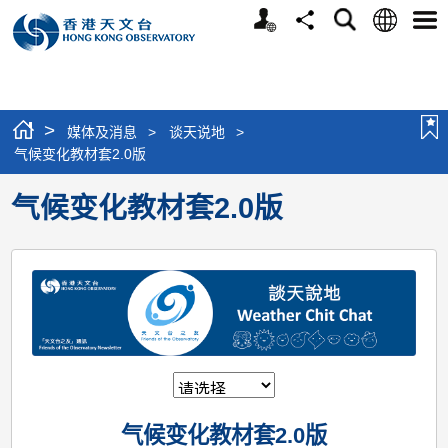
个
语
搜
分
选
人
言
寻
享
单
版
网
站
>
媒体及消息
>
谈天说地
>
气候变化教材套2.0版
气候变化教材套2.0版
气候变化教材套2.0版