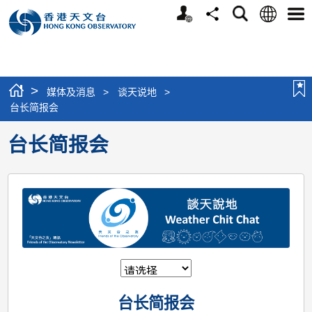
个
语
搜
分
选
人
言
寻
享
单
版
网
站
>
媒体及消息
>
谈天说地
>
台长简报会
台长简报会
台长简报会