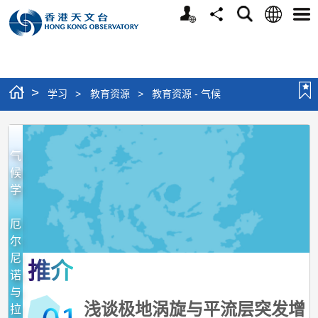
个
语
搜
分
选
人
言
寻
享
单
版
网
站
>
学习
>
教育资源
>
教育资源 - 气候
教
育
气
资
候
学
源
-
厄
气
尔
尼
候
推介
诺
与
浅谈极地涡旋与平流层突发增
拉