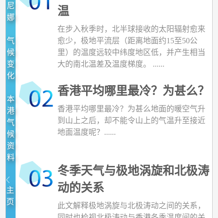
尼
温
娜
在步入秋季时，北半球接收的太阳辐射愈来
气
愈少，极地平流层（距离地面约15至50公
候
里）的温度远较中纬度地区低，并产生相当
变
大的南北温差及温度梯度。 ......
化
香港平均哪里最冷？为甚么？
本
香港平均哪里最冷？为甚么地面的暖空气升
港
到山上之后，却不能令山上的气温升至接近
气
地面温度呢？......
候
资
料
冬季天气与极地涡旋和北极涛
动的关系
主
页
此文解释极地涡旋与北极涛动之间的关系，
同时也检视北极涛动与香港冬季温度间的关