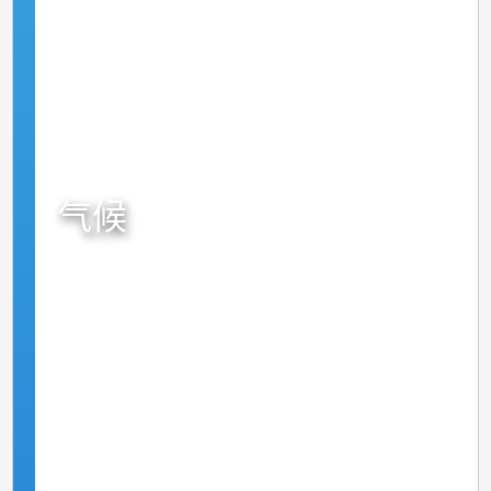
低碳生活你都得
气候
全球抗暖化系列：永久冻土不永久