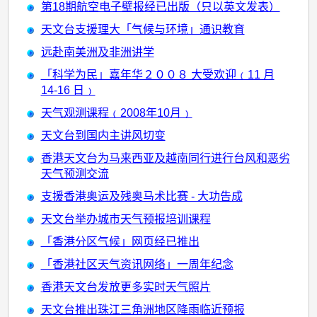
第18期航空电子壁报经已出版（只以英文发表）
天文台支援理大「气候与环境」通识教育
远赴南美洲及非洲讲学
「科学为民」嘉年华２００８ 大受欢迎﹙11 月
14-16 日﹚
天气观测课程﹙2008年10月﹚
天文台到国内主讲风切变
香港天文台为马来西亚及越南同行进行台风和恶劣
天气预测交流
支援香港奥运及残奥马术比赛 - 大功告成
天文台举办城市天气预报培训课程
「香港分区气候」网页经已推出
「香港社区天气资讯网络」一周年纪念
香港天文台发放更多实时天气照片
天文台推出珠江三角洲地区降雨临近预报