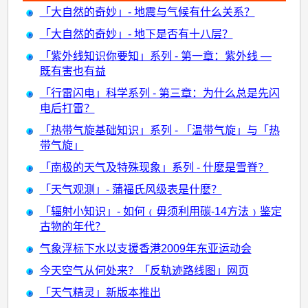
「大自然的奇妙」- 地震与气候有什么关系？
「大自然的奇妙」- 地下是否有十八层？
「紫外线知识你要知」系列 - 第一章：紫外线 —
既有害也有益
「行雷闪电」科学系列 - 第三章：为什么总是先闪
电后打雷？
「热带气旋基础知识」系列 - 「温带气旋」与「热
带气旋」
「南极的天气及特殊现象」系列 - 什麽是雪脊？
「天气观测」- 蒲福氏风级表是什麽？
「辐射小知识」- 如何﹙毋须利用碳-14方法﹚鉴定
古物的年代？
气象浮标下水以支援香港2009年东亚运动会
今天空气从何处来？「反轨迹路线图」网页
「天气精灵」新版本推出