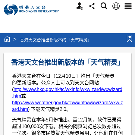
个
语
搜
分
选
人
言
寻
享
单
版
网
站
>
香港天文台推出新版本的「天气精灵」
香
香港天文台推出新版本的「天气精灵」
港
天
香港天文台在今日〔12月10日〕推出「天气精灵」
文
的更新版本。公众人士可以到天文台网站
(
http://www.hko.gov.hk/tc/wxinfo/wxwizard/wxwizard
台
.htm
或
推
http://www.weather.gov.hk/tc/wxinfo/wxwizard/wxwiz
ard.htm
) 下载天气精灵2.0。
出
天气精灵在本年5月份推出。至12月初，软件已录得
新
超过100,000次下载，相关的网页浏览总次数亦超过
版
一亿次。很多市民赞赏天气精灵易用，让他们在任何