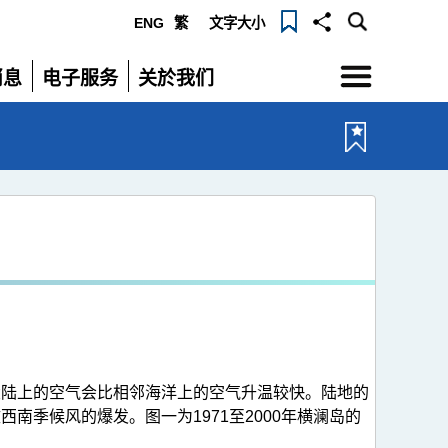
ENG
繁
文字大小
选
消息
电子服务
关於我们
单
展
展
开
开
大陆上的空气会比相邻海洋上的空气升温较快。陆地的
季候风的爆发。图一为1971至2000年横澜岛的