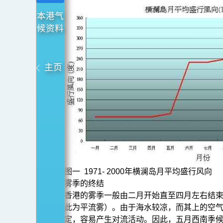
雾
本港气
季
候资料
的
终
结
主页
及
雨
季
的
开
始
图一 1971- 2000年横澜岛月平均盛行风向
雾季的终结
香港的雾季一般由二月开始直至四月左右结束
此为平流雾）。由于海水较凉，而其上的空
定，容易产生对流活动。因此，五月西南季候