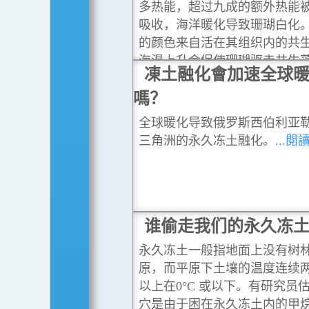
多热能，超过九成的额外热能
吸收，海洋暖化导致珊瑚白化
的颜色来自活在其组织内的共
海温上升会促使珊瑚驱走共生
凍土融化會加速全球
瑚因而变白。
...閱讀更多
嗎？
全球暖化导致俄罗斯西伯利亚
三角洲的永久冻土融化。
...
谁偷走我们的永久冻
永久冻土一般指地面上没有树
原，而平原下土壤的温度连续
以上在0°C 或以下。有研究员
穴是由于困在永久冻土内的甲烷