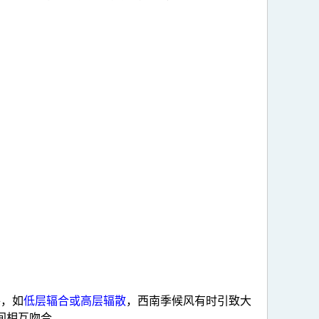
件，如
低层辐合或高层辐散
，西南季候风有时引致大
间相互吻合。