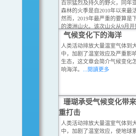
百宗猛烈及持久的野火，同年
森林的火季是自2010年以来最
然而，2019年最严重的要算是
的澳洲山火。该次山火从9月开
士兰燃烧，向南扩散至新南韦
气候变化下的海洋
维多利亚，至2020年3月才逐渐
人类活动排放大量温室气体到
控。
...閱讀更多
中，加剧了温室效应及严重影
生态，这文章会简介气候变化
响海洋。
...閱讀更多
珊瑚承受气候变化带
重打击
人类活动排放大量温室气体到
中，加剧了温室效应，使地球