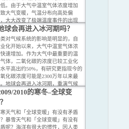
较低。由于大气中温室气体浓度增加
引致大气变暖，气温分布向高处偏
移，大大改变了极端温度事件的出现
频率。在这个例子中，极端高温出现
地球会再进入冰河期吗？
的频率增高，而极端低温则变得稀
人类对气候系统的影响是明显的，自
少。
...閱讀更多
工业化开始以来，大气中温室气体浓
度快速增加。作为大气中最重要的温
室气体，二氧化碳的浓度已较工业化
水平高出约50%，有研究更指现今的
氧化碳浓度可能是2300万年以来最
高。地球会再进入冰河期，重演气候
历史吗？
2009/2010的寒冬–全球变
...閱讀更多
？
严寒天气和「全球变暖」有没有矛盾
呢？暴雪天气和「全球变暖」有没有
矛盾呢？海洋有很大的惯性，因人类