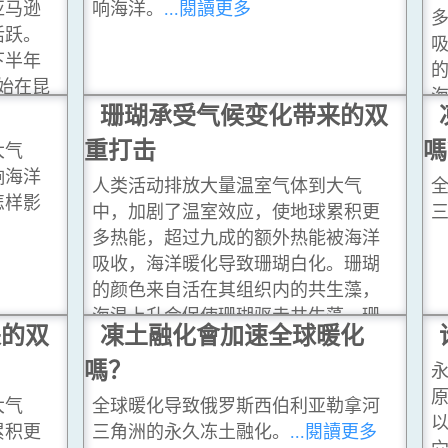
亚马逊
响海洋。
...閱讀更多
活跃。
下半年
始在昆
尔斯及
珊瑚承受气候变化带来的双
受
重打击
嗎
大气
响海洋
人类活动排放大量温室气体到大气
怎样影
中，加剧了温室效应，使地球累积更
多热能，超过九成的额外热能被海洋
吸收，海洋暖化导致珊瑚白化。珊瑚
的颜色来自活在其组织内的共生藻，
海温上升会促使珊瑚驱走共生藻，珊
来的双
凍土融化會加速全球暖化
瑚因而变白。
...閱讀更多
嗎？
大气
全球暖化导致俄罗斯西伯利亚勒拿河
以
累积更
三角洲的永久冻土融化。
...閱讀更多