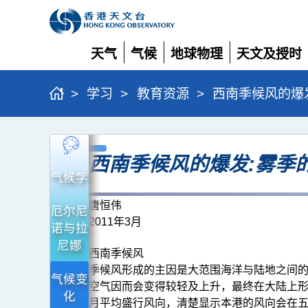
天气
气候
地球物理
天文及授时
展
展
展
展
开
开
开
开
>
学习
>
教育资源
>
西南季候风的爆
西
西南季候风的爆发:雾季
南
气候学
季
候
唐恒伟
厄尔尼
2011年3月
风
诺与拉
尼娜
的
西南季候风
爆
季候风形成的主因是大范围海洋与陆地之间
气候变
空气因而会变得较轻及上升，最终在大陆上形
发:
化
月平均盛行风向，清楚显示本港的风向会在