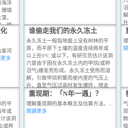
穴
被海洋
沼
。珊瑚
生藻，
藻，珊
暖化
谁偷走我们的永久冻土
永久冻土一般指地面上没有树林的平
原，而平原下土壤的温度连续两年或
勒拿河
以上在0°C 或以下。有研究员估计该洞
閱讀更多
穴是由于困在永久冻土内的甲烷(或称
沼气)爆发而形成。永久冻土受热而溶
解，引致甲烷积聚而使内里的气压上
升，直至气压过高时发生爆炸，喷走
土
上层的土壤而形成洞穴。
重现期：「N年一遇」？
...閱讀更多
林的平
理解重现期的基本概念及估算方法。
...
两年或
閱讀更多
估计该洞
(或称