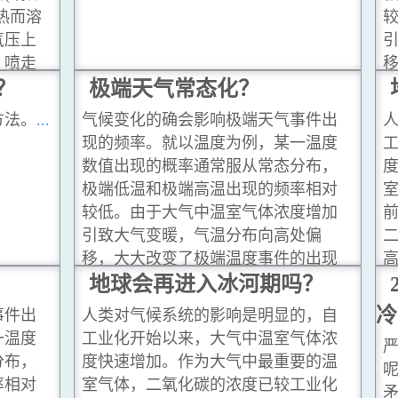
热而溶
气压上
，喷走
？
閱讀更多
极端天气常态化？
方法。
...
气候变化的确会影响极端天气事件出
现的频率。就以温度为例，某一温度
数值出现的概率通常服从常态分布，
极端低温和极端高温出现的频率相对
较低。由于大气中温室气体浓度增加
前
引致大气变暖，气温分布向高处偏
二
移，大大改变了极端温度事件的出现
频率。在这个例子中，极端高温出现
地球会再进入冰河期吗？
的频率增高，而极端低温则变得稀
冷
事件出
人类对气候系统的影响是明显的，自
少。
...閱讀更多
一温度
工业化开始以来，大气中温室气体浓
分布，
度快速增加。作为大气中最重要的温
率相对
室气体，二氧化碳的浓度已较工业化