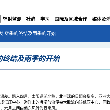
辐射监测
社群
学习
国际及区域合作
媒体及
展
展
展
展
展
开
开
开
开
开
发:雾季的终结及雨季的开始
的终结及雨季的开始
的温差。踏入四月，太阳逐渐北移，北半球的日照会增多，亚洲
成低压中心。海洋上的暖湿气流便会大致流向该低压中心，导致西南
五、六月之间由偏东风转为西南风。