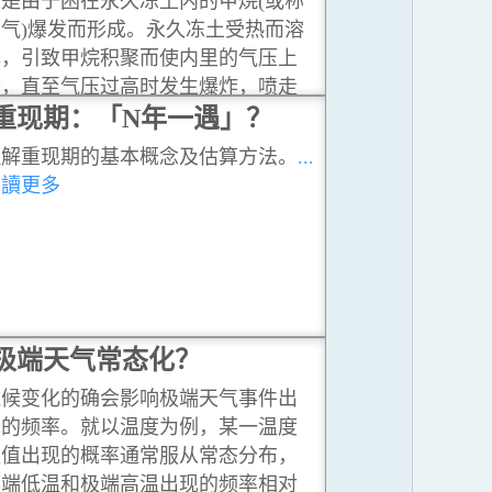
是由于困在永久冻土内的甲烷(或称
气)爆发而形成。永久冻土受热而溶
解，引致甲烷积聚而使内里的气压上
升，直至气压过高时发生爆炸，喷走
上层的土壤而形成洞穴。
重现期：「N年一遇」？
...閱讀更多
理解重现期的基本概念及估算方法。
...
閱讀更多
极端天气常态化？
气候变化的确会影响极端天气事件出
现的频率。就以温度为例，某一温度
数值出现的概率通常服从常态分布，
极端低温和极端高温出现的频率相对