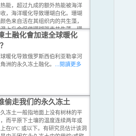
多热能，超过九成的额外热能被海洋
吸收，海洋暖化导致珊瑚白化。珊瑚
的颜色来自活在其组织内的共生藻，
海温上升会促使珊瑚驱走共生藻，珊
凍土融化會加速全球暖化
瑚因而变白。
...閱讀更多
？
全球暖化导致俄罗斯西伯利亚勒拿河
三角洲的永久冻土融化。
...閱讀更多
谁偷走我们的永久冻土
永久冻土一般指地面上没有树林的平
原，而平原下土壤的温度连续两年或
上在0°C 或以下。有研究员估计该洞