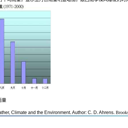
雨量
ather, Climate and the Environment. Author: C. D. Ahrens.
Brook