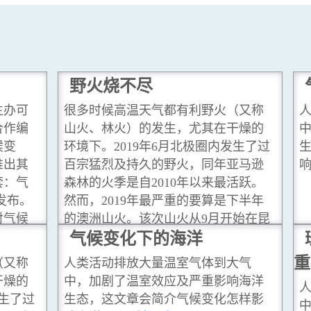
野火烧不尽
主办可
很多时候高温天气都有利野火（又称
合作编
山火、林火）的发生，尤其在干燥的
候变
环境下。2019年6月北极圈内发生了过
推出其
百宗猛烈及持久的野火，同年亚马逊
套：气
森林的火季是自2010年以来最活跃。
初发布。
然而，2019年最严重的要算是下半年
对气候
的澳洲山火。该次山火从9月开始在昆
的气候
士兰燃烧，向南扩散至新南韦尔斯及
气候变化下的海洋
此课题
维多利亚，至2020年3月才逐渐受
重
（又称
人类活动排放大量温室气体到大气
閱讀更多
控。
...閱讀更多
干燥的
中，加剧了温室效应及严重影响海洋
发生了过
生态，这文章会简介气候变化怎样影