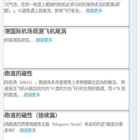
及下沉气流，在同一航道上尾随的航机必须与前机保持适当的距离(即
行间距」)，以避免遇上其尾流，影响飞行安全。
...閱讀更多
香港国际机场观测飞机尾涡
扰动的探测及研究。
...閱讀更多
场跑道的磁性
国际机场（HKIA），跑道命名亦是使用上述根据磁北定向的做法。 例
7L 是指当飞机从磁北向大约 70 度的方向飞行时左侧的跑道，而 07R 则
右侧的跑道。
...閱讀更多
场跑道的磁性（接续篇）
机场跑道仍然使用磁性北极（Magnetic North）命名的约定?磁变对香
什么影响？
...閱讀更多