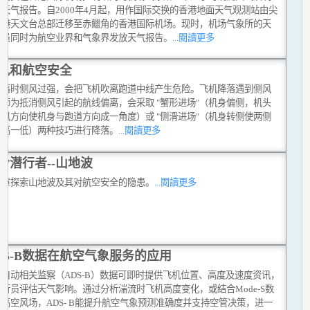
天气报告。自2000年4月起，用作国际交换的香港地面天气观测站由尖
香港天文台总部迁移至赤鱲角的香港国际机场。现时，机场气象所的天
测员同时为航空业界和气象界发放天气报告。
...閱讀更多
风和航空安全
降落时侧风过强，会把飞机吹离跑道中线产生危险。飞机降落遇到侧风
机师为抵消侧风引起的航线偏离，会采取 "蟹形进场"（机身偏侧，机头
向风方向使机身与跑道方向成一角度）或 "侧滑进场"（机身转侧使两侧
一高一低）两种技巧进行降落。
...閱讀更多
岭潜行者--山地波
文章探索山地波及其对航空安全的隐患。
...閱讀更多
DS-B数据在航空气象服务的应用
式自动相关监察（ADS-B）数据可即时提供飞机位置、高度及速度资讯，
行员评估天气影响。通过分析湍流时飞机高度变化，或结合Mode-S数
高空风场，ADS- B能提升航空气象预测准确度并支持空管决策，进一