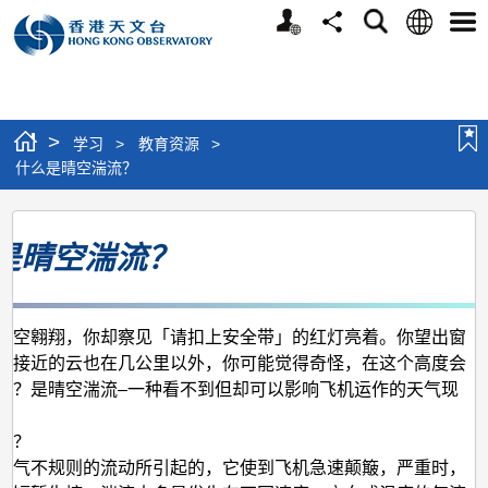
个
语
搜
分
选
人
言
寻
享
单
版
网
站
>
学习
>
教育资源
>
什么是晴空湍流？
什
是晴空湍流？
么
是
晴
高空翱翔，你却察见「请扣上安全带」的红灯亮着。你望出窗
空
最接近的云也在几公里以外，你可能觉得奇怪，在这个高度会
湍
呢？是晴空湍流–一种看不到但却可以影响飞机运作的天气现
流？
流？
大气不规则的流动所引起的，它使到飞机急速颠簸，严重时，