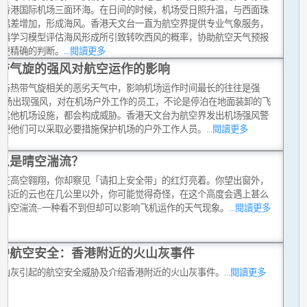
的香港国际机场三面环海。在日间的时候，机场受日照升温，与西面珠
的温差增加，形成海风。香港天文台一直为航空界提供专业气象服务，
机器学习模型评估海风形成所引致转吹西风的概率，协助航空天气预报
出更精确的判断。
...閱讀更多
带气旋的强风对航空运作的影响
种与热带气旋相关的恶劣天气中，影响机场运作时间最长的往往是强
 机场出现强风，对在机场户外工作的员工，不论是停泊在地面装卸的飞
是其他机场设施，都会构成威胁。香港天文台为航空界发出机场强风警
以便他们可以采取必要措施保护机场的户外工作人员。
...閱讀更多
么是晴空湍流？
正在高空翱翔，你却察见「请扣上安全带」的红灯亮着。你望出窗外，
最接近的云也在几公里以外，你可能觉得奇怪，在这个高度会遇上甚么
是晴空湍流–一种看不到但却可以影响飞机运作的天气现象。
...閱讀更多
护航空安全：香港附近的火山灰事件
火山灰引起的航空安全威胁及介绍香港附近的火山灰事件。
...閱讀更多