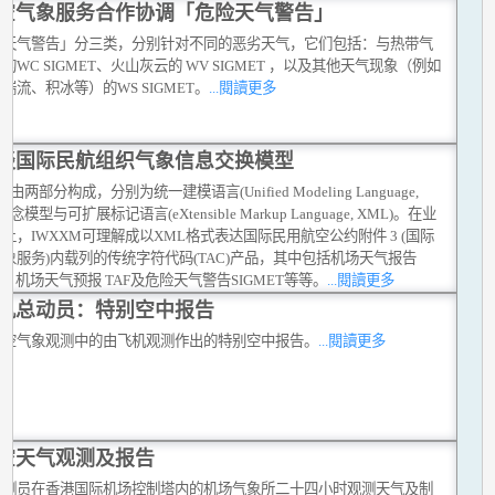
空气象服务合作协调「危险天气警告」
险天气警告」分三类，分别针对不同的恶劣天气，它们包括：与热带气
的WC SIGMET、火山灰云的 WV SIGMET ，以及其他天气现象（例如
湍流、积冰等）的WS SIGMET。
...閱讀更多
谈国际民航组织气象信息交换模型
M由两部分构成，分别为统一建模语言(Unified Modeling Language,
概念模型与可扩展标记语言(eXtensible Markup Language, XML)。在业
上，IWXXM可理解成以XML格式表达国际民用航空公约附件 3 (国际
象服务)内载列的传统字符代码(TAC)产品，其中包括机场天气报告
AR, 机场天气预报 TAF及危险天气警告SIGMET等等。
...閱讀更多
机总动员：特别空中报告
航空气象观测中的由飞机观测作出的特别空中报告。
...閱讀更多
空天气观测及报告
观测员在香港国际机场控制塔内的机场气象所二十四小时观测天气及制