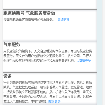
场跑道换新号 气象服务度身做
合香港国际机场重置跑道编号的气象服务。
...閱讀更多
空气象服务
际民用航空组织的架构下，天文台是香港的气象当局，为国际航空提供
设施及服务。天文台的用户包括航空交通服务单位、航空公司、飞行人
机场管理当局及其他与国际航空的运作和发展有关的机构。
...閱讀更多
象设备
台有一系列先进的机场气象设施以支持机场气象所的运作，包括：机场
观测系统、气象数据处理系统、机场多普勒天气雷达、激光雷达、短程
雷达、接收世界航空区域预报系统的广播。机场气象所亦使用一些天文
他的气象设施：全球地面及高空观测、气象卫星地面接收系统、远程天
达、数值天气预报模式、本地气象站
...閱讀更多