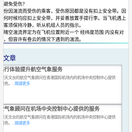
样避免受伤？
部份因湍流而受伤的乘客，受伤原因都是没有扣上安全带。因
任何时候均应扣上安全带，并妥善放置手提行李。当飞机遇上
乘客须保持冷静，听从机组人员的指示。
的晴空湍流界定为在飞机位置附近一个 经纬度范围 内没有对
云，但容许有卷云的情况下遇到的湍流。
关文章
飞行体验提升航空气象服务
讲述天文台的航空气象顾问在香港国际机场内的机场中央控制中心提供
同服务。
...閱讀更多
空气象顾问在机场中央控制中心提供的服务
讲述天文台的航空气象顾问在香港国际机场内的机场中央控制中心提供
同服务。
...閱讀更多