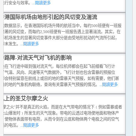
化飞行安全与效率。
...閱讀更多
香港国际机场由地形引起的风切变及湍流
台的数据显示，在香港国际机场升降的航班当中，每约500班便有一班报
显著的风切变，而每约2,500班便有一班报告遇上显著湍流。其实，在
国际机场发生的显著风切变事件大部分是由受地形扰动的气流所引起，
在春末发生。
...閱讀更多
中路障-对流天气对飞机的影响
避免在飞行途中碰到强对流天气，每位机师都会在起飞前细看飞行计
除了气温、风向、风速等天气数据外，飞行计划也包含雷暴的预报位
机师会特别留意在航线上或目的地的雷暴天气预报，如有需要，他们甚
和目的地的气象机构联络，查询有关雷暴天气预报的情况。
...閱讀更多
机上的圣艾尔摩之火
艾尔摩之火"并不是真正的火焰，而是在大气带电的情况下﹙例如雷暴或者
有火山爆发时﹚所发生的天气现象。带电的云透过电场使地面和物体产
应，使物体表面带有电荷，从而令到在云底和物体两个电极之间的空气
很高的电压。
...閱讀更多