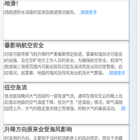
心地滑！
中机场跑道积水深度的监测及跑道情况报告。
...閱讀更多
雷暴影响航空安全
的风切变可能导致飞机升降时严重偏离预定航道。雷暴和强风亦可能会
机场的设施、及在空旷地方工作人员的安全。为确保航空安全，机场气
会就跑道端三海里范围内可能出现风切变及湍流而发出风切变警报；此
会因应情况，就雷暴、地面的强风及阵风发出机场天气警报。
...閱讀更多
间低空急流
低空急流是指晚间大气低层的一道急速气流，通常在晴空无云的晚上出
日落后靠近地面的空气温度下降，低空产生「逆温层」情况，即气温随
度增加而上升，大气的稳定度亦随之而增强，抑制大气的垂直运动。
...閱
多
机升降方向原来会受海风影响
升降时采用的方向，主要视乎当时机场跑道上的风向而定。而位于赤鱲