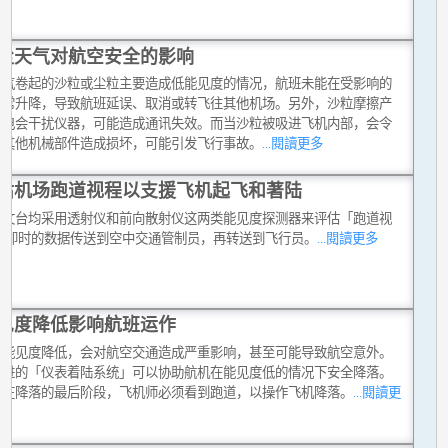
尘天气对航空安全的影响
天气卷起的沙粒或尘粒主要造成低能见度的情况，航班未能在受影响的
正常升降，导致航班延误、取消或转飞往其他机场。另外，沙粒摩擦产
静电会干扰仪器，可能造成通讯失效。而当沙粒被吸进飞机内部，会令
或其他机械部件造成损坏，可能引发飞行事故。
...閱讀更多
估机场跑道视程以支援飞机起飞和著陆
天文台均采用透射仪和前向散射仪这两类能见度探测器来评估「跑道视
,将即时的数据传送到空中交通管制员，再转送到飞行员。
...閱讀更多
见度降低影响航班运作
令能见度降低，会对航空交通造成严重影响，甚至可能导致航空意外。
先进的「仪表着陆系统」可以协助航机在能见度低的情况下安全降落。
般在降落的最后阶段，飞机师必须看到跑道，以操作飞机降落。
...閱讀更