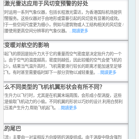
程激光雷达应用于风切变预警的好处
台现时运用一系列气象仪器，包括长程激光雷达，为香港国际机场提供
变预警服务。这些仪器对于由地形或雷暴引起的风切变有显著的成效。
，对于一些空间尺度更为细小，例如与建筑物或人工结构相关的风切变 /
，需要使用更高空间分辨率的气象仪器。
...閱讀更多
球变暖对航空的影响
能够起飞的原因是抬升力大于它的重量而空气密度是决定抬升力的一个
因素。由于空气的温度越高，密度则越低，因此较暖的空气会使飞机的
力减少。结果当气温升高时，飞机需要滑行较长的距离才能加速至足够
度起飞，有时甚至需要临时卸下一部分货物以减轻重量。
...閱讀更多
什么不同类型的飞机机翼形状会有所不同？
机产生升力以飞行时，尤其是在机翼末端周围，会形成小型涡旋，这些
其实是偷取飞机动力的小偷。不同机翼的形状以巧妙的设计,利用白努利
的气压差产生升力,帮助飞机起飞。
...閱讀更多
机的尾巴
机尾流」主要由一对呈相反方向旋转的涡旋组成。由于涡旋中隐含强烈