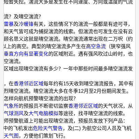
会短暂失控。湍流大多是发生在不同速度、方向或温度的气流
。
湍流？及晴空湍流？
和
雷暴
及
冷暖锋
有关，这些情况下的湍流一般都是有迹可寻，
团和天气皆可成为捕捉湍流的线索。但湍流也可发生在没有云
，顾名思义这就是晴空湍流。晴空湍流通常出现在二万呎（约
或以上的高空。典型的晴空湍流多产生在
高空急流
（狭窄强风
在垂直方向有显著变化
的区域附近。遇有强风吹过山岭时，也
晴空湍流。
近区域出现晴空湍流有多少？一年中那些时间最多晴空湍流发
年，在
香港邻近区域
每年约有15天收到晴空湍流报告，其中有
强烈晴空湍流。晴空湍流大多在冬季12月至2月份期间发生。
台怎样向航机预警晴空湍流的出现？
场气象所
的预报员不断密切监察
香港邻近区域
的天气状况，从
、
气球测风
及
大气电脑模拟
等途径，找寻晴空湍流的线索。
机师预警航道上可能出现晴空湍流，预报员发放下列产品：
航行中的飞机发出
危险天气警告
，及(二) 为航空公司人员及飞机
要天气图
，方便他们策划飞行。