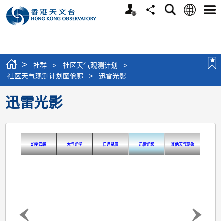
个
语
搜
分
选
人
言
寻
享
单
版
网
站
>
社群
>
社区天气观测计划
>
社区天气观测计划图像廊
>
迅雷光影
迅雷光影
幻变云裳
大气光学
日月星辰
迅雷光影
其他天气现象