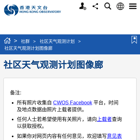
个
语
搜
分
选
人
言
寻
享
单
版
网
站
>
社群
>
社区天气观测计划
>
社区天气观测计划图像廊
社区天气观测计划图像廊
备注:
所有照片收集自
CWOS Facebook
平台，时间
及地点数据由照片上载者提供。
任何人士若希望使用有关照片，请向
上载者
查询
以获取授权。
如果你对网页内容有任何意见，欢迎填写
意见表