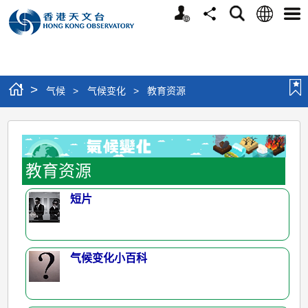
个
语
搜
分
选
人
言
寻
享
单
版
网
站
>
气候
>
气候变化
>
教育资源
教
育
资
教育资源
源
短片
气候变化小百科