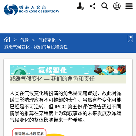
个
语
搜
分
选
人
言
寻
享
单
版
网
站
>
气候
>
气候变化
>
减缓气候变化 - 我们的角色和责任
减
缓
减缓气候变化 ― 我们的角色和责任
气
候
人类在气候变化所扮演的角色是无庸置疑，故此对减
变
缓其影响理应有不可推卸的责任。虽然有些变化可能
已经是不可逆转，但 IPCC 第五份评估报告透过不同
化
情景的推算在某程度上为驾驭事态的未来发展及减缓
-
气候变化的整体影响带来一些希望。
我