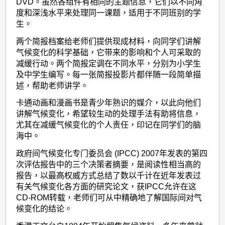
DVD。虽然各组件有相同的主题信息，它们以不同角
度和深浅水平来处理同一课题，适用于不同班别的学
生。
两个简报档案给老师们提供现成材料，向同学们讲解
气候变化的科学基础，它带来的影响和个人可采取的
减缓行动。两个简报定调在不同水平，分别为小学生
及中学生编写。每一张简报投影片都伴随一段简单描
述，帮助老师讲学。
卡通动画和漫画书是青少年熟识的媒介，以此向他们
讲解气候变化，希望较生动的处理手法有助将信息，
尤其在减缓气候变化的个人责任，印记在同学们的脑
海中。
政府间气候变化专门委员会 (IPCC) 2007年发表的第四
次评估报告中的三个决策者摘要，是阅读性相当高的
报告，以最高权威方式总结了数以千计在近年发表过
有关气候变化各方面的研究论文，获IPCC允许在这
CD-ROM转载，老师们可从中精确地了解国际间对气
候变化的结论。