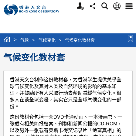
个
语
搜
分
选
人
言
寻
享
单
版
网
站
>
气候
>
气候变化
>
气候变化教材套
气候变化教材套
香港天文台制作这份教材套，为香港学生提供关乎全
球气候变化及其对人类及自然环境的影响的基本知
识，并鼓励所有人采取行动去帮助减缓气候变化。很
多人在谈全球变暖，其实它只是全球气候变化的一部
份。
这份教材套包括一套DVD卡通动画、一本漫画书、一
张载有相关简报档案、刋物和新闻公报的CD-ROM，
以及另外一张载有奥斯卡得奖记录片「绝望真相」的