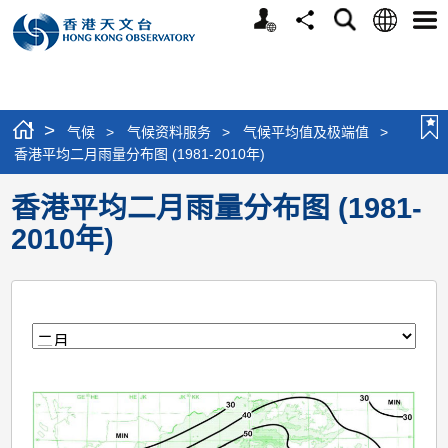
个
语
搜
分
选
人
言
寻
享
单
版
网
站
>
气候
>
气候资料服务
>
气候平均值及极端值
>
香港平均二月雨量分布图 (1981-2010年)
香港平均二月雨量分布图 (1981-
2010年)
月