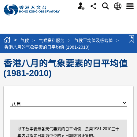
个
语
搜
分
选
人
言
寻
享
单
版
网
站
>
气候
>
气候资料服务
>
气候平均值及极端值
>
香港八月的气象要素的日平均值 (1981-2010)
香港八月的气象要素的日平均值
(1981-2010)
月
以下数字表示各天气要素的日平均值，是用1981-2010三十
年内以指定日期为中位的五日期数据计算的。