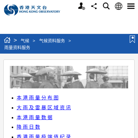
个
语
搜
分
选
人
言
寻
享
单
版
网
站
>
气候
>
气候资料服务
>
雨量资料服务
雨
量
资
料
本 港 雨 量 分 布 图
服
大 雨 及 雷 暴 区 域 资 讯
务
本 港 雨 量 数 据
降 雨 日 数
香 港 雨 量 极 端 值 纪 录