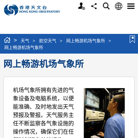
个
语
搜
分
选
人
言
寻
享
单
版
网
站
>
天气
>
航空天气
>
网上畅游机场气象所
>
网上畅游机场气象所
网上畅游机场气象所
机场气象所拥有先进的气
象设备及电脑系统，以便
能准确、及时地发出天气
预报及警报。天气服务主
任不断监察各气象设施的
操作情况，确保它们在任