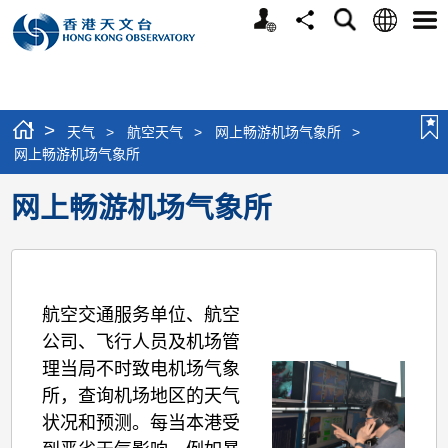
个
语
搜
分
选
人
言
寻
享
单
版
网
站
>
天气
>
航空天气
>
网上畅游机场气象所
>
网上畅游机场气象所
网上畅游机场气象所
航空交通服务单位、航空
公司、飞行人员及机场管
理当局不时致电机场气象
所，查询机场地区的天气
状况和预测。每当本港受