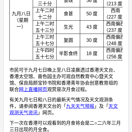
食既
56 度
三十分
（213 度）
上午二时
西南
九月八日
食甚
50 度
十二分
（227 度）
（星期
上午二时
西南偏西
一）
生光
43 度
五十三分
（237 度）
上午三时
西南偏西
复圆
30 度
五十七分
（248 度）
上午四时
西南偏西
半影食终
18 度
五十七分
（256 度）
市民可于九月七日晚上至八日凌晨透过香港天文台、
香港太空馆、啬色园主办可观自然教育中心暨天文
馆、保良局颜宝铃书院和香港青年协会创意教育组的
联合
网上直播网页
观赏是次月食过程。
有关九月七日和八日的最新天气情况及天文观测条
件，请参阅香港天文台的「
九天天气预报
」及「
天文
观测天气资讯
」网页。
下一次在香港可以观看到的月食将会是二○二六年三月
三日出现的月全食。