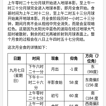
上午零时二十七分月球开始进入地球本影，至上午一
时三十分月球完全进入地球本影，即月全食开始。食
甚时间为上午二时十二分，至上午二时五十三分月球
开始离开地球本影。月全食阶段历时一小时二十三分
钟，期间月亮不会从视线中完全消失，而是会呈现暗
红色。这是因为太阳光中蓝色的波段在经过地球大气
层时被散射，剩余的红光再被折射到月球表面上。整
个月食的过程会在八日上午四时五十七分完结。
这次月全食的详情如下：
方向（方
日期
时间
现象
仰角
位角）
下午六时
东
月出
-1 度
九月七日
二十一分
（99度）
（星期
下午十一
东南偏南
日）
时二十六
半影食始
58 度
（156 度）
分
上午零时
南
初亏
60 度
二十七分
（184 度）
上午一时
西南偏南