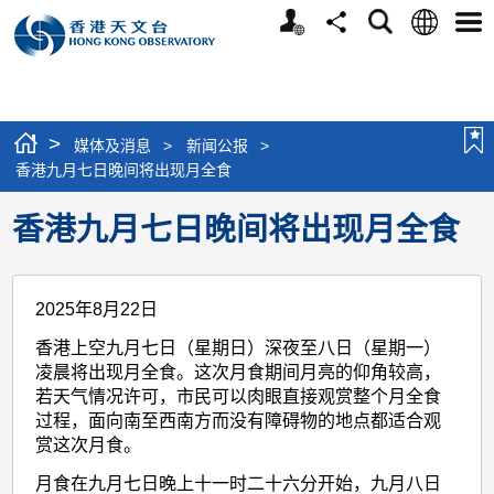
个
语
搜
分
选
人
言
寻
享
单
版
网
站
>
媒体及消息
>
新闻公报
>
香港九月七日晚间将出现月全食
香港九月七日晚间将出现月全食
2025年8月22日
香港上空九月七日（星期日）深夜至八日（星期一）
凌晨将出现月全食。这次月食期间月亮的仰角较高，
若天气情况许可，市民可以肉眼直接观赏整个月全食
过程，面向南至西南方而没有障碍物的地点都适合观
赏这次月食。
月食在九月七日晚上十一时二十六分开始，九月八日