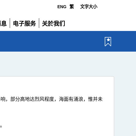
ENG
繁
文字大小
选
消息
电子服务
关於我们
单
展
展
开
开
影响，部分高地达烈风程度，海面有涌浪，惟并未
热。