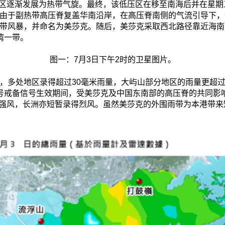
区逐渐发展为热带气旋。最终，该低压区在移至南海后并在星期
。由于副热带高压脊复盖华南沿岸，在高压脊南侧的气流引导下
热带风暴，并命名为美莎克。随后，美莎克采取西北路径靠近海
湾一带。
图一：7月3日下午2时的卫星图片。
，多处地区录得超过30毫米雨量，大屿山部分地区的雨量更超过
一号戒备信号生效期间，受美莎克及中国东南部的高压脊的共同影
强风，长洲亦短暂录得烈风。虽然美莎克的外围雨带为本港带来