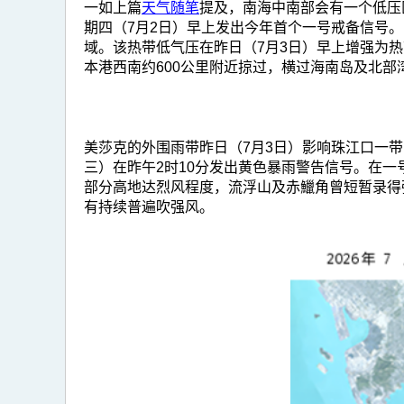
一如上篇
天气随笔
提及，南海中南部会有一个低压
期四（7月2日）早上发出今年首个一号戒备信号
域。该热带低气压在昨日（7月3日）早上增强为
本港西南约600公里附近掠过，横过海南岛及北部
美莎克的外围雨带昨日（7月3日）影响珠江口一带
三）在昨午2时10分发出黄色暴雨警告信号。在
部分高地达烈风程度，流浮山及赤鱲角曾短暂录得
有持续普遍吹强风。