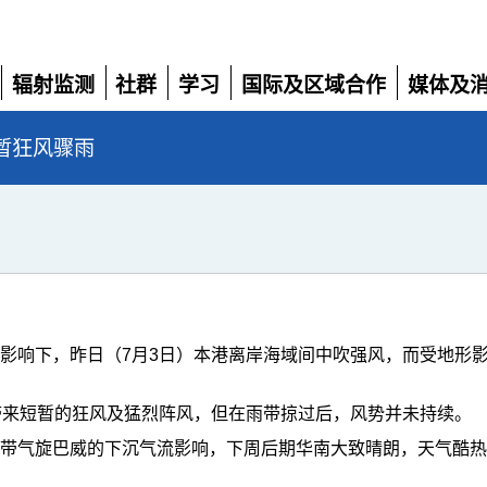
辐射监测
社群
学习
国际及区域合作
媒体及
展
展
展
展
展
开
开
开
开
开
暂狂风骤雨
影响下，昨日（7月3日）本港离岸海域间中吹强风，而受地形
带来短暂的狂风及猛烈阵风，但在雨带掠过后，风势并未持续。
热带气旋巴威的下沉气流影响，下周后期华南大致晴朗，天气酷