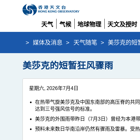
天气
气候
地球物理
天文及授时
展
展
展
展
开
开
开
开
>
媒体及消息
>
天气随笔
>
美莎克的短
美莎克的短暂狂风骤雨
星期六, 2026年7月4日
在热带气旋美莎克及中国东南部的高压脊的共同
达到三号强风信号的标准。
美莎克的外围雨带昨日（7月3日）曾经为本港
预料未来数日华南沿岸仍然有骤雨及雷暴。受