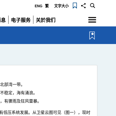
ENG
繁
文字大小
选
消息
电子服务
关於我们
单
展
展
开
开
至北部湾一带。
转不稳定，海有涌浪。
大，有骤雨及狂风雷暴。
有低压系统发展。从卫星云图可见（图一），现时