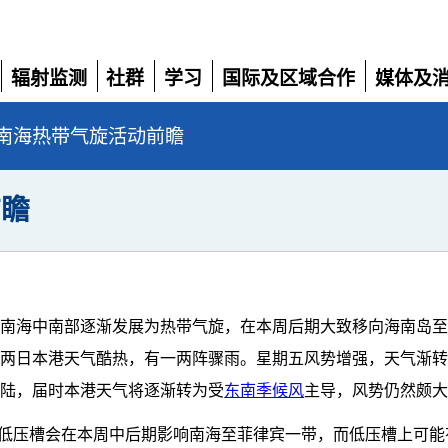
辐射监测
社群
学习
国际及区域合作
媒体及
展
展
展
展
展
开
开
开
开
开
南海热带气旋活动前瞻
前瞻
于南海中南部逐渐发展为热带气旋，在本周后期大致移向海南岛
一两日本港天气酷热，有一两阵骤雨。星期五风势增强，天气渐
登陆，届时本港天气将逐渐转为受
东南季候风
主导，风势仍然颇
低压槽会在本周中后期影响南海至菲律宾一带，而低压槽上可能