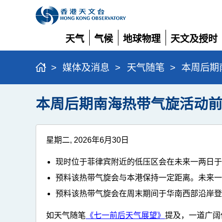
天气
气候
地球物理
天文及授时
展
展
展
展
开
开
开
开
>
媒体及消息
>
天气随笔
>
本周后期
本周后期南海热带气旋活动
星期二, 2026年6月30日
现时位于菲律宾附近的低压区会在未来一两日
预料该热带气旋会与本港保持一定距离。未来
预料该热带气旋会在周末期间于华南西部沿岸
如天气随笔
《七一前后天气展望》
提及，一道广阔