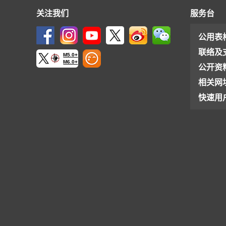
关注我们
服务台
公用表
联络及
M5.0+
M6.0+
公开资
相关网
快速用