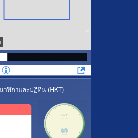
8
บนาฬิกาและปฏิทิน (HKT)