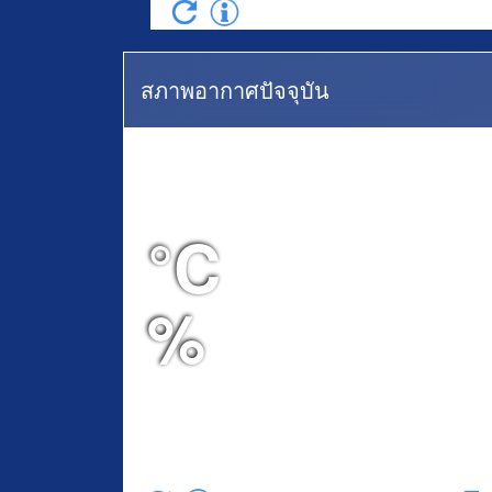
สภาพอากาศปัจจุบัน
-
°C
°C
%
(
)