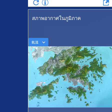
สภาพอากาศในภูมิภาค
氣溫