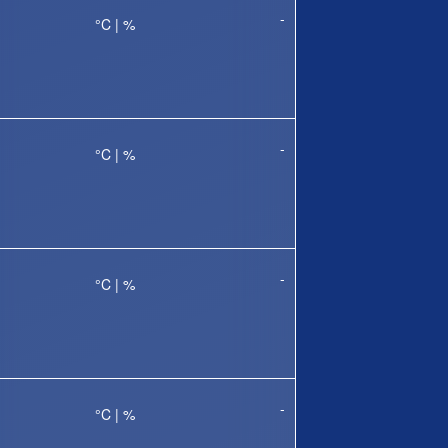
-
°C |
%
-
°C |
%
-
°C |
%
-
°C |
%