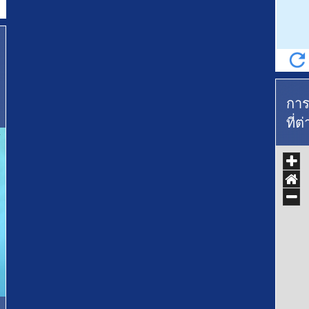
การ
ที่ต