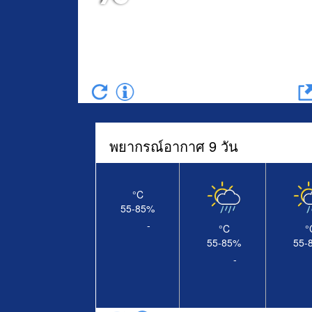
(
)
พยากรณ์อากาศ 9 วัน
°C
55-85
%
-
°C
°
55-85
%
55-
-