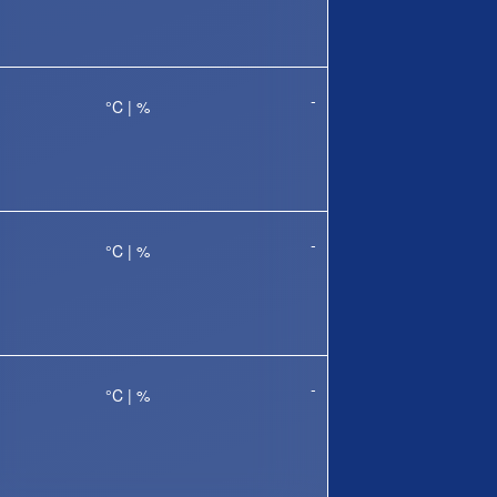
-
°C |
%
-
°C |
%
-
°C |
%