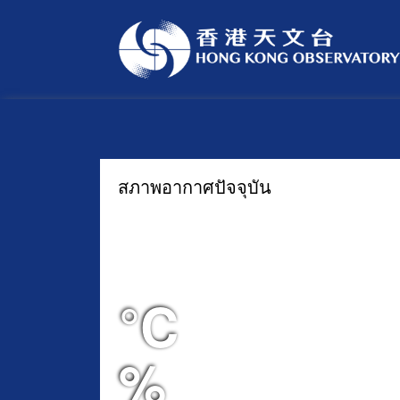
สภาพอากาศปัจจุบัน
-
°C
°C
%