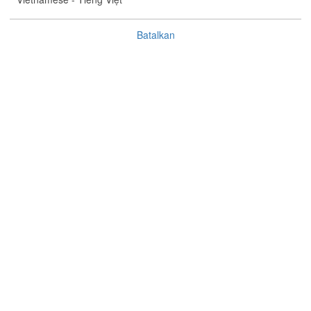
°C
%
Batalkan
(
)
Jejak Siklon Tropis