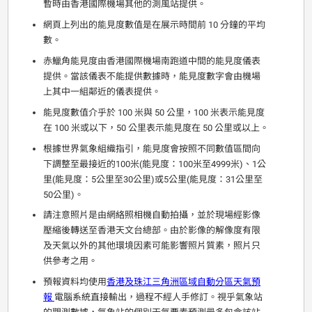
暫時由香港國際機場其他的測風站提供。
網頁上列出的能見度數值是在展示時間前 10 分鐘的平均
數。
赤鱲角能見度由香港國際機場南跑道中間的能見度儀表
提供。當該儀表不能提供數據時，能見度數字會由機場
上其中一組鄰近的儀表提供。
能見度數值介乎於 100 米與 50 公里，100 米表示能見度
在 100 米或以下，50 公里表示能見度在 50 公里或以上。
根據世界氣象組織指引，能見度會按照不同數值區間向
下調整至最接近的100米(能見度：100米至4999米)、1公
里(能見度：5公里至30公里)或5公里(能見度：31公里至
50公里)。
請注意照片是由網絡照相機自動拍攝，並於現場經影像
壓縮後轉送至香港天文台總部。由於影像的解像度有限
及天氣以外的其他環境因素可能影響照片質素，照片只
供參考之用。
預報資料均使用
香港及珠江三角洲區域自動分區天氣預
報
電腦系統直接輸出，過程不經人手修訂。視乎氣象站