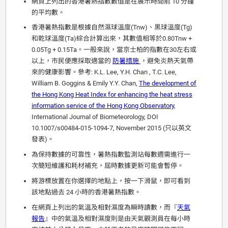
網頁上列出的香港暑熱指數數值是在展示時間前 10 分鐘
的平均數。
香港暑熱指數是根據自然濕球溫度(Tnw)、黑球溫度(Tg)
和乾球溫度(Ta)綜合計算出來，其數值相等於0.80Tnw +
0.05Tg + 0.15Ta。一般來說，當京士柏的指數在30左右或
以上，市民便應採取適當的
防暑措施
，避免炎熱天氣帶
來的健康影響。參考: K.L. Lee, Y.H. Chan , T.C. Lee,
William B. Goggins & Emily Y.Y. Chan,
The development of
the Hong Kong Heat Index for enhancing the heat stress
information service of the Hong Kong Observatory
,
International Journal of Biometeorology, DOI
10.1007/s00484-015-1094-7, November 2015 (只以英文
發表)。
為保持數據的可靠性，暑熱指數監測站每數週需進行一
次簡短維護和耗材補充，屆時數據更新可能會暫停。
將游標放置在你選擇的地點上，按一下滑鼠，即可看到
該地點過去 24 小時的香港暑熱指數。
在網頁上列出的氣溫及相對濕度為瞬時讀數，而『
天氣
報告
』中的氣溫及相對濕度則是由天氣觀測員在每小時