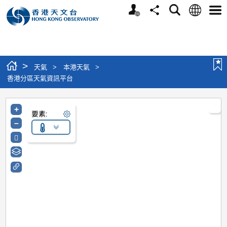
個人版網站
語言
搜尋
分享
選單
>
天氣
>
本港天氣
>
香港分區天氣資訊平台
+
要素:
–