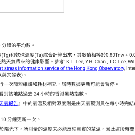
 分鐘的平均數。
)和乾球溫度(Ta)綜合計算出來，其數值相等於0.80Tnw + 0.0
帶來的健康影響。參考: K.L. Lee, Y.H. Chan , T.C. Lee, William 
t stress information service of the Hong Kong Observatory
, Int
5 (只以英文發表)。
行一次簡短維護和耗材補充，屆時數據更新可能會暫停。
到該地點過去 24 小時的香港暑熱指數。
天氣報告
』中的氣溫及相對濕度則是由天氣觀測員在每小時完結
 10 分鐘更新一次。
接暴露於陽光下，所測量的溫度未必能反映真實的草溫，因此這段時