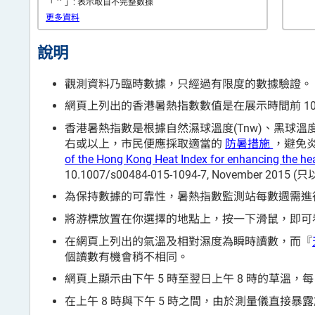
*
「
」: 表示取自不完整數據
更多資料
說明
觀測資料乃臨時數據，只經過有限度的數據驗證。
網頁上列出的香港暑熱指數數值是在展示時間前 10
香港暑熱指數是根據自然濕球溫度(Tnw)、黑球溫度(Tg
右或以上，市民便應採取適當的
防暑措施
，避免炎熱天氣
of the Hong Kong Heat Index for enhancing the hea
10.1007/s00484-015-1094-7, November 201
為保持數據的可靠性，暑熱指數監測站每數週需進
將游標放置在你選擇的地點上，按一下滑鼠，即可看
在網頁上列出的氣溫及相對濕度為瞬時讀數，而『
個讀數有機會稍不相同。
網頁上顯示由下午 5 時至翌日上午 8 時的草溫，每
在上午 8 時與下午 5 時之間，由於測量儀直