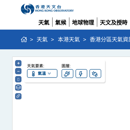
天氣
氣候
地球物理
天文及授時
展開
展開
展開
展開
>
天氣
>
本港天氣
>
香港分區天氣資
香
+
天氣要素:
圖層:
港
–
氣溫
分
區
天
氣
資
訊