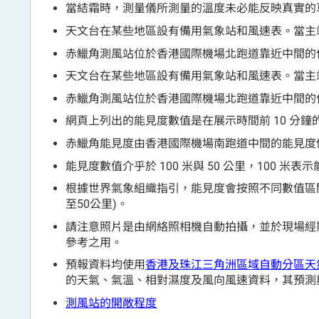
當結霜時，測量儀所測量的溫度未必能反映真實的
天文台在某些地區設有備用氣象站和風速表。當主
赤鱲角測風站位於香港國際機場北跑道靠近中間的
天文台在某些地區設有備用氣象站和風速表。當主
赤鱲角測風站位於香港國際機場北跑道靠近中間的
網頁上列出的能見度數值是在展示時間前 10 分鐘
赤鱲角能見度由香港國際機場南跑道中間的能見度
能見度數值介乎於 100 米與 50 公里，100 米表
根據世界氣象組織指引，能見度會按照不同數值區間向下
至50公里)。
請注意照片是由網絡照相機自動拍攝，並於現場經
參考之用。
預報資料均使用
香港及珠江三角洲區域自動分區天
的天氣、氣溫、相對濕度及風向風速資料，其預測
測風站的開敞程度