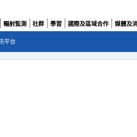
輻射監測
社群
學習
國際及區域合作
媒體及
展開
展開
展開
展開
展開
訊平台