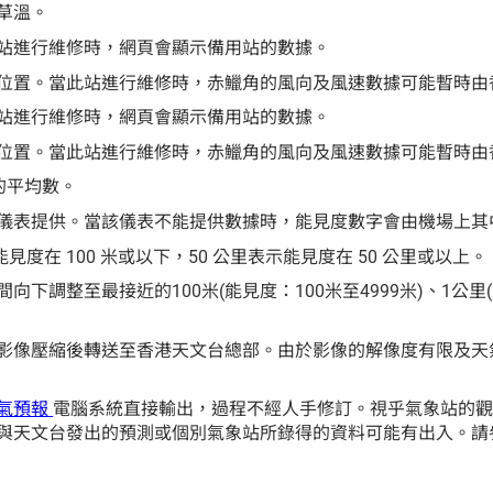
草溫。
站進行維修時，網頁會顯示備用站的數據。
位置。當此站進行維修時，赤鱲角的風向及風速數據可能暫時由
站進行維修時，網頁會顯示備用站的數據。
位置。當此站進行維修時，赤鱲角的風向及風速數據可能暫時由
的平均數。
儀表提供。當該儀表不能提供數據時，能見度數字會由機場上其
示能見度在 100 米或以下，50 公里表示能見度在 50 公里或以上。
調整至最接近的100米(能見度：100米至4999米)、1公里(
影像壓縮後轉送至香港天文台總部。由於影像的解像度有限及天
氣預報
電腦系統直接輸出，過程不經人手修訂。視乎氣象站的
與天文台發出的預測或個別氣象站所錄得的資料可能有出入。請