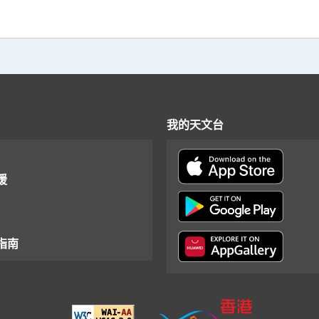
我的天文台
援
指南