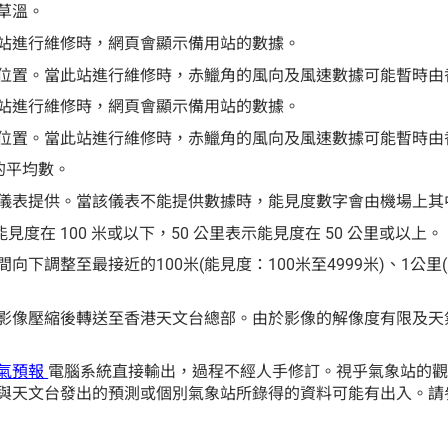
草溫。
站進行維修時，網頁會顯示備用站的數據。
位置。當此站進行維修時，赤鱲角的風向及風速數據可能暫時由
站進行維修時，網頁會顯示備用站的數據。
位置。當此站進行維修時，赤鱲角的風向及風速數據可能暫時由
的平均數。
儀表提供。當該儀表不能提供數據時，能見度數字會由機場上其
示能見度在 100 米或以下，50 公里表示能見度在 50 公里或以上。
調整至最接近的100米(能見度：100米至4999米)、1公里(
影像壓縮後轉送至香港天文台總部。由於影像的解像度有限及天
氣預報
電腦系統直接輸出，過程不經人手修訂。視乎氣象站的
與天文台發出的預測或個別氣象站所錄得的資料可能有出入。請