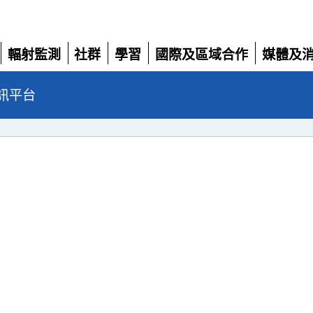
輻射監測
社群
學習
國際及區域合作
媒體及
展開
展開
展開
展開
展開
訊平台