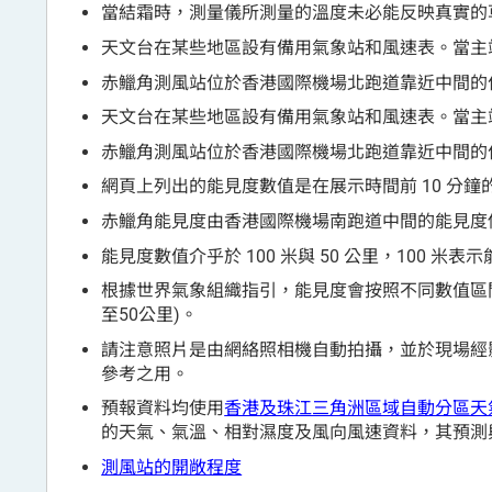
當結霜時，測量儀所測量的溫度未必能反映真實的
天文台在某些地區設有備用氣象站和風速表。當主
赤鱲角測風站位於香港國際機場北跑道靠近中間的
天文台在某些地區設有備用氣象站和風速表。當主
赤鱲角測風站位於香港國際機場北跑道靠近中間的
網頁上列出的能見度數值是在展示時間前 10 分鐘
赤鱲角能見度由香港國際機場南跑道中間的能見度
能見度數值介乎於 100 米與 50 公里，100 米表
根據世界氣象組織指引，能見度會按照不同數值區間向下
至50公里)。
請注意照片是由網絡照相機自動拍攝，並於現場經
參考之用。
預報資料均使用
香港及珠江三角洲區域自動分區天
的天氣、氣溫、相對濕度及風向風速資料，其預測
測風站的開敞程度