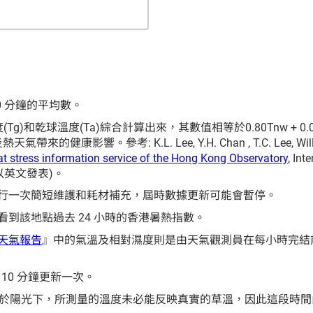
 分鐘的平均數。
)和乾球溫度(Ta)綜合計算出來，其數值相等於0.80Tnw + 0.0
帶來的健康影響。參考: K.L. Lee, Y.H. Chan , T.C. Lee, William 
t stress information service of the Hong Kong Observatory
, Int
5 (只以英文發表)。
行一次簡短維護和耗材補充，屆時數據更新可能會暫停。
到該地點過去 24 小時的香港暑熱指數。
天氣報告
』中的氣溫及相對濕度則是由天氣觀測員在每小時完結
 10 分鐘更新一次。
接暴露於陽光下，所測量的溫度未必能反映真實的草溫，因此這段時