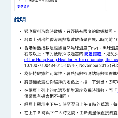
*
「
」: 表示取自不完整數據
更多資料
說明
觀測資料乃臨時數據，只經過有限度的數據驗證。
網頁上列出的香港暑熱指數數值是在展示時間前 10
香港暑熱指數是根據自然濕球溫度(Tnw)、黑球溫度(Tg
右或以上，市民便應採取適當的
防暑措施
，避免炎熱天氣
of the Hong Kong Heat Index for enhancing the hea
10.1007/s00484-015-1094-7, November 201
為保持數據的可靠性，暑熱指數監測站每數週需進
將游標放置在你選擇的地點上，按一下滑鼠，即可看
在網頁上列出的氣溫及相對濕度為瞬時讀數，而『
個讀數有機會稍不相同。
網頁上顯示由下午 5 時至翌日上午 8 時的草溫，每
在上午 8 時與下午 5 時之間，由於測量儀直