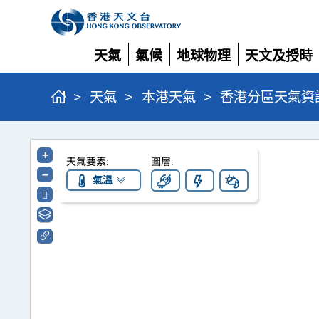
天氣
氣候
地球物理
天文及授時
展開
展開
展開
展開
>
天氣
>
本港天氣
>
香港分區天氣資
香
+
天氣要素:
圖層:
港
–
氣溫
分
區
天
氣
資
訊