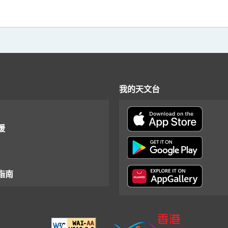
我的天文台
援
指南