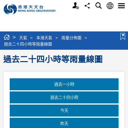
個
語
搜
分
選
人
言
尋
享
單
版
網
站
>
天氣
>
本港天氣
>
雨量分佈圖
>
過去二十四小時等雨量線圖
過去二十四小時等雨量線圖
過去一小時
過去二十四小時
今天
昨天