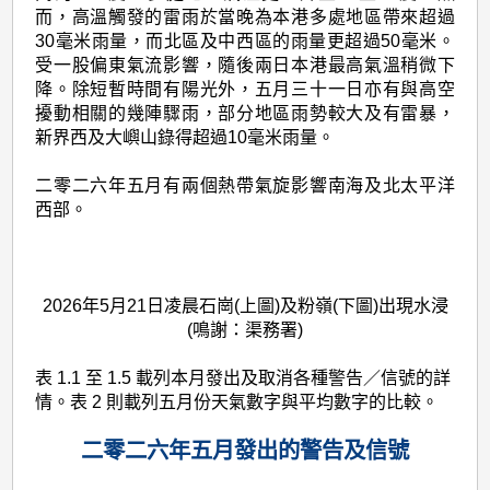
而，高溫觸發的雷雨於當晚為本港多處地區帶來超過
30毫米雨量，而北區及中西區的雨量更超過50毫米。
受一股偏東氣流影響，隨後兩日本港最高氣溫稍微下
降。除短暫時間有陽光外，五月三十一日亦有與高空
擾動相關的幾陣驟雨，部分地區雨勢較大及有雷暴，
新界西及大嶼山錄得超過10毫米雨量。
二零二六年五月有兩個熱帶氣旋影響南海及北太平洋
西部。
2026年5月21日凌晨石崗(上圖)及粉嶺(下圖)出現水浸
(鳴謝：渠務署)
表 1.1 至 1.5 載列本月發出及取消各種警告／信號的詳
情。表 2 則載列五月份天氣數字與平均數字的比較。
二零二六年五月發出的警告及信號