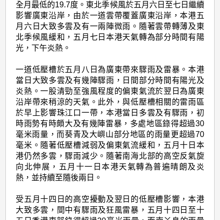
全月最低的19.7度。東北季候風於五月六日至七日繼續
影響廣東沿岸，由於一道雲帶覆蓋廣東沿岸，本港五
月六日大致多雲及有一兩陣微雨。隨著雲帶轉薄及東
北季候風緩和，五月七日本港天氣轉為部分時間有陽
光，下午炎熱。
一道低壓槽於五月八日為廣東帶來驟雨及雷暴。本港
當日大致多雲及有幾陣驟雨，日間部分時間有陽光及
炎熱。一股清勁至強風程度的偏東氣流於翌日為廣東
沿岸帶來稍涼的天氣。此外，與低壓槽相關的雷雨區
於早上影響珠江口一帶，本港當日多雲及有驟雨，初
時雨勢有時頗大及有幾陣雷暴，多處地區錄得超過30
毫米雨量，而葵青及大嶼山部分地區的雨量更超過70
毫米。隨著低壓槽減弱及偏東氣流緩和，五月十日本
港仍然多雲，驟雨減少。隨著南海北部的高空反氣旋
向北伸展，五月十一日本港天氣轉為普遍晴朗及炎
熱，並持續至隨後兩日。
受五月十四日的高空擾動及翌日的低壓槽影響，本港
大致多雲，間中有驟雨及狂風雷暴，五月十四日至十