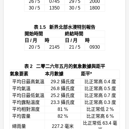
26 / 5
0745
29 / 5
2000
30 / 5
1350
30 / 5
1800
表 1.5 新界北部水浸特別報告
開始時間
終結時間
日 / 月
時
日 / 月
時
20 / 5
2145
21 / 5
0930
表 2 二零二六年五月的氣象數據與距平
氣象要素
本月數據
距平*
平均日最高氣溫
29.2 攝氏度
比正常高 0.4 度
平均氣溫
26.8 攝氏度
比正常高 0.5 度
平均日最低氣溫
25.2 攝氏度
比正常高 0.7 度
平均露點溫度
23.3 攝氏度
比正常高 0.3 度
平均相對濕度
81 %
比正常低 2 %
平均雲量
82 %
比正常高 6 %
比正常低 63.4 毫
總雨量
227.2 毫米