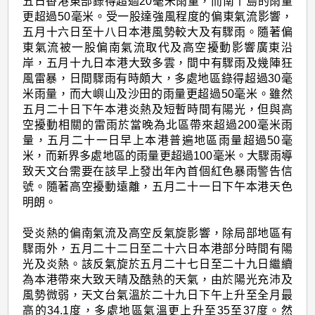
五日香港東部錄得超過20毫米雨量，而南丫島的雨量
更超過50毫米。受一股達強風程度的偏東氣流影響，
五月十六日至十八日本港風勢較大及有驟雨。隨著偏
東氣流被一股偏南氣流取代及高空擾動影響廣東沿
岸，五月十九日本港大致多雲，間中有驟雨及幾陣狂
風雷暴，日間驟雨有時頗大，多處地區錄得超過30毫
米雨量，而大嶼山及沙田的雨量更超過50毫米。雖然
五月二十日下午本港炎熱及短暫時間有陽光，但與高
空擾動相關的雷雨於當晚為北區帶來超過200毫米雨
量，五月二十一日早上本港普遍地區雨量超過50毫
米，而新界多處地區的雨量更超過100毫米。大驟雨導
致天文台需要在該早上發出年內首個紅色暴雨警告信
號。隨著高空擾動遠離，五月二十一日下午本港天色
明朗。
受炎熱的偏南氣流及高空反氣旋影響，除局部地區有
驟雨外，五月二十二日至二十六日本港部分時間有陽
光及炎熱。該反氣旋於五月二十七日至二十九日繼續
為本港帶來大致天晴及酷熱的天氣，由於陽光充沛及
風勢微弱，天文台氣溫於二十九日下午上升至全月最
高的34.1度，多處地區氣溫更上升至35至37度。然