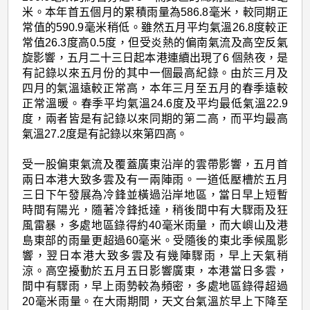
米。本年首五個月的累積雨量為586.8毫米，較同期正
常值的590.9毫米稍低。雖然五月平均氣溫26.8度較正
常值26.3度高0.5度，但受炎熱的偏南氣流及高空反氣
旋影響，五月二十三日起本港連續出現了6 個熱夜，是
有記錄以來五月份的其中一個最高紀錄。由於三月及
四月的氣溫遠較正常高，本年三月至五月的春季遠較
正常溫暖。春季平均氣溫24.6度及平均最低氣溫22.9
度，兩者皆是有記錄以來同期的第二高，而平均最高
氣溫27.2度是有記錄以來第四高。
受一股偏東氣流及覆蓋廣東沿岸的雲帶影響，五月首
兩日本港大致多雲及有一兩陣雨。一道低壓槽於五月
三日下午發展為冷鋒並橫過沿岸地區，當日早上短暫
時間有陽光，隨著冷鋒抵達，稍後間中有大驟雨及狂
風雷暴，多處地區錄得約40毫米雨量，而大嶼山及港
島東部的雨量更超過60毫米。受隨後的東北季候風影
響，翌日本港大致多雲及有幾陣驟雨，早上天氣稍
涼。高空擾動於五月五日影響廣東，本港當日多雲，
間中有驟雨，早上雨勢較為頻密，多處地區錄得超過
20毫米雨量。在大雨期間，天文台氣溫於早上下降至