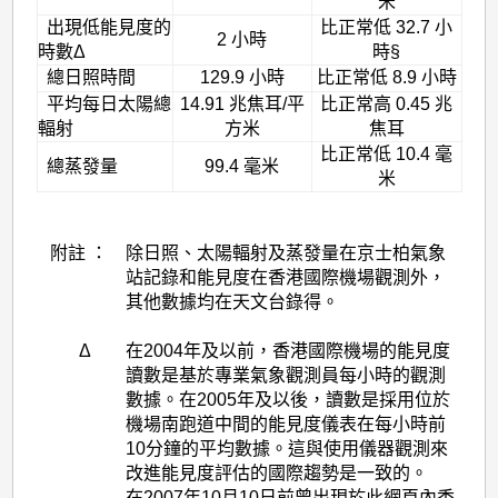
米
出現低能見度的
比正常低 32.7 小
2 小時
時數Δ
時§
總日照時間
129.9 小時
比正常低 8.9 小時
平均每日太陽總
14.91 兆焦耳/平
比正常高 0.45 兆
輻射
方米
焦耳
比正常低 10.4 毫
總蒸發量
99.4 毫米
米
附註 ：
除日照、太陽輻射及蒸發量在京士柏氣象
站記錄和能見度在香港國際機場觀測外，
其他數據均在天文台錄得。
Δ
在2004年及以前，香港國際機場的能見度
讀數是基於專業氣象觀測員每小時的觀測
數據。在2005年及以後，讀數是採用位於
機場南跑道中間的能見度儀表在每小時前
10分鐘的平均數據。這與使用儀器觀測來
改進能見度評估的國際趨勢是一致的。
在2007年10月10日前曾出現於此網頁內香