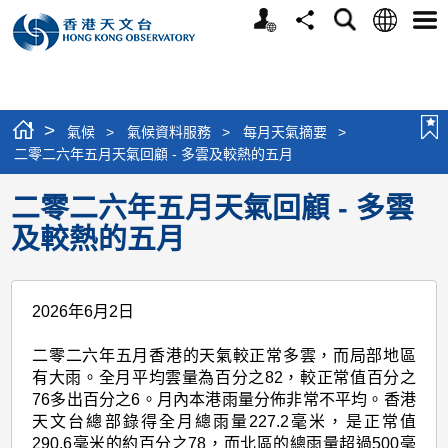
個
語
搜
分
選
人
言
尋
享
單
版
網
站
>
氣候
>
氣候資料服務
>
每月天氣摘要
>
二零二六年五月天氣回顧 - 多雲及較熱的五月
二零二六年五月天氣回顧 - 多雲
及較熱的五月
2026年6月2日
二零二六年五月香港的天氣較正常多雲，而局部地區
有大雨。全月平均雲量為百分之82，較正常值百分之
76多出百分之6。月內本港雨量分佈非常不平均。香港
天文台總部錄得全月總雨量227.2毫米，是正常值
290.6毫米的約百分之78，而北區的總雨量超過500毫