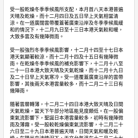
受一股乾燥冬季季候風所支配，本月首八天本港普遍
天晴及乾燥，而十二月四日及五日早上天氣相當清
涼。在一道廣闊雲帶覆蓋著廣東沿岸及冬季季候風緩
和的情況下，十二月九日至十三日本港天氣較和暖，
大致多雲及有幾陣微雨。
受一股強烈冬季季候風影響，十二月十四至十七日本
港天氣顯著較涼，而十二月十四及十五日有幾陣微
雨。在乾燥冬季季候風的補充影響下，十二月十八至
二十一日本港大致天晴及天氣乾燥，而十二月十九日
及二十日早上天氣寒冷。受一道覆蓋廣東沿岸的雲帶
影響，其後兩天本港雲量較多，而十二月二十三日有
幾陣雨。
隨著雲層轉薄，十二月二十四日本港大致天晴及日間
天氣乾燥，當天下午部分地區能見度頗低。在一股偏
東氣流影響下，聖誕日本港雲量較多，初時有幾陣微
雨及薄霧。受一股較乾燥偏東氣流影響，十二月二十
六日至二十九日本港普遍天晴，日間天氣和暖及乾