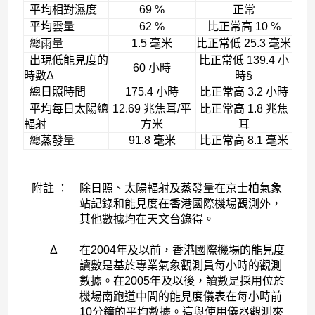
平均相對濕度
69 %
正常
平均雲量
62 %
比正常高 10 %
總雨量
1.5 毫米
比正常低 25.3 毫米
出現低能見度的
比正常低 139.4 小
60 小時
時數Δ
時§
總日照時間
175.4 小時
比正常高 3.2 小時
平均每日太陽總
12.69 兆焦耳/平
比正常高 1.8 兆焦
輻射
方米
耳
總蒸發量
91.8 毫米
比正常高 8.1 毫米
附註 ：
除日照、太陽輻射及蒸發量在京士柏氣象
站記錄和能見度在香港國際機場觀測外，
其他數據均在天文台錄得。
Δ
在2004年及以前，香港國際機場的能見度
讀數是基於專業氣象觀測員每小時的觀測
數據。在2005年及以後，讀數是採用位於
機場南跑道中間的能見度儀表在每小時前
10分鐘的平均數據。這與使用儀器觀測來